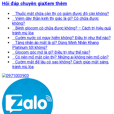
Hỏi đáp chuyên gia
Xem thêm
Thuốc mắt chữa cận thị có giảm được độ cận không?
Viêm dây thần kinh thị giác là gì? Có chữa được
không?
Bệnh glocom có chữa được không? – Cách trị hiệu quả
tránh mù lòa
Cườm nước có nguy hiểm không? Điều trị như thế nào?
Tăng nhãn áp mắt là gì? Dùng Minh Nhãn Khang
Platinum tốt không?
Glocom góc mở là gì? Điều trị như thế nào?
Có nên mổ mắt cận thị? Những ai không nên mổ cận?
Cườm mắt để lâu có sao không? Cách giúp mắt sáng,
tránh mù lòa