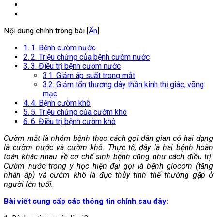
Nội dung chính trong bài [
Ẩn
]
1. 1. Bệnh cườm nước
2. 2. Triệu chứng của bệnh cườm nước
3. 3. Điều trị bệnh cườm nước
3.1. Giảm áp suất trong mắt
3.2. Giảm tổn thương dây thần kinh thị giác, võng
mạc
4. 4. Bệnh cườm khô
5. 5. Triệu chứng của cườm khô
6. 6. Điều trị bệnh cườm khô
Cườm mắt là nhóm bệnh theo cách gọi dân gian có hai dạng
là cườm nước và cườm khô. Thực tế, đây là hai bệnh hoàn
toàn khác nhau về cơ chế sinh bệnh cũng như cách điều trị.
Cườm nước trong y học hiện đại gọi là bệnh glocom (tăng
nhãn áp) và cườm khô là đục thủy tinh thể thường gặp ở
người lớn tuổi.
Bài viết cung cấp các thông tin chính sau đây: