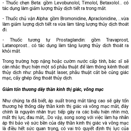
- Thuốc chẹn Beta: gồm Levobunolol, Timolol, Betaxolol… có
tác dụng làm giảm lượng thủy dịch tiết ra trong mắt.
- Thuốc chủ vận Alpha: gồm Bromonidine, Apraclonidine, …vừa
làm giảm lượng dịch tiết ra vừa làm tăng lượng thủy dịch thoát
đi.
- Thuốc tương tự Prostaglandin: gồm Travaprost,
Latanoprost… có tác dụng làm tăng lượng thủy dịch thoát ra
khỏi mắt.
Trong trường hợp nặng hoặc cườm nước cấp tính, bác sĩ sẽ
cân nhắc thực hiện một số phẫu thuật để làm thông kênh thoát
thủy dịch như: phẫu thuật laser, phẫu thuật cắt bè củng giác
mạc, cấy ghép ống thoát thủy dịch.
Giảm tổn thương dây thần kinh thị giác, võng mạc
Như chúng ta đã biết, áp suất trong mắt tăng cao sẽ gây tổn
thương hệ thống dây thần kinh thị giác và võng mạc mắt, đây
chính là nguyên nhân trực tiếp gây ra các biểu hiện nhìn mờ,
mất thị lực, đau mắt,…Do vậy, song song với việc làm hạ nhãn
áp thì bảo vệ sức bền của dây thần kinh thị giác và võng mạc
là điều hết sức quan trọng, có vai trò quyết định thị lực của