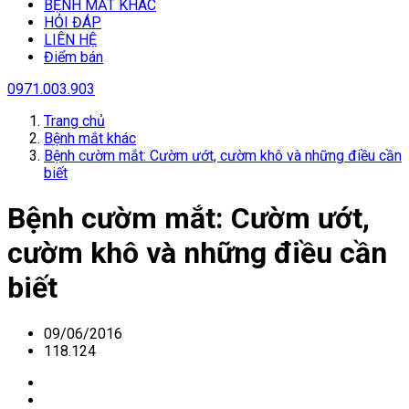
BỆNH MẮT KHÁC
HỎI ĐÁP
LIÊN HỆ
Điểm bán
0971.003.903
Trang chủ
Bệnh mắt khác
Bệnh cườm mắt: Cườm ướt, cườm khô và những điều cần
biết
Bệnh cườm mắt: Cườm ướt,
cườm khô và những điều cần
biết
09/06/2016
118.124