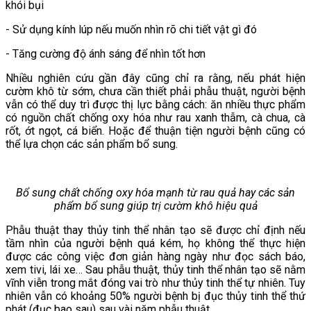
khói bụi
- Sử dụng kính lúp nếu muốn nhìn rõ chi tiết vật gì đó
- Tăng cường độ ánh sáng để nhìn tốt hơn
Nhiều nghiên cứu gần đây cũng chỉ ra rằng, nếu phát hiện
cườm khô từ sớm, chưa cần thiết phải phẫu thuật, người bệnh
vẫn có thể duy trì được thị lực bằng cách: ăn nhiều thực phẩm
có nguồn chất chống oxy hóa như rau xanh thẫm, cà chua, cà
rốt, ớt ngọt, cá biển. Hoặc để thuận tiện người bệnh cũng có
thể lựa chọn các sản phẩm bổ sung.
Bổ sung chất chống oxy hóa mạnh từ rau quả hay các sản
phẩm bổ sung giúp trị cườm khô hiệu quả
Phẫu thuật thay thủy tinh thể nhân tạo sẽ được chỉ định nếu
tầm nhìn của người bệnh quá kém, họ không thể thực hiện
được các công việc đơn giản hàng ngày như đọc sách báo,
xem tivi, lái xe… Sau phẫu thuật, thủy tinh thể nhân tạo sẽ nằm
vĩnh viễn trong mắt đóng vai trò như thủy tinh thể tự nhiên. Tuy
nhiên vẫn có khoảng 50% người bệnh bị đục thủy tinh thể thứ
phát (đục bao sau) sau vài năm phẫu thuật.