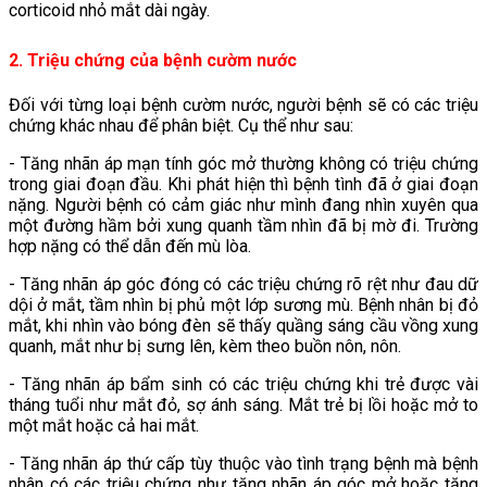
corticoid nhỏ mắt dài ngày.
2. Triệu chứng của bệnh cườm nước
Đối với từng loại bệnh cườm nước, người bệnh sẽ có các triệu
chứng khác nhau để phân biệt. Cụ thể như sau:
- Tăng nhãn áp mạn tính góc mở thường không có triệu chứng
trong giai đoạn đầu. Khi phát hiện thì bệnh tình đã ở giai đoạn
nặng. Người bệnh có cảm giác như mình đang nhìn xuyên qua
một đường hầm bởi xung quanh tầm nhìn đã bị mờ đi. Trường
hợp nặng có thể dẫn đến mù lòa.
- Tăng nhãn áp góc đóng có các triệu chứng rõ rệt như đau dữ
dội ở mắt, tầm nhìn bị phủ một lớp sương mù. Bệnh nhân bị đỏ
mắt, khi nhìn vào bóng đèn sẽ thấy quầng sáng cầu vồng xung
quanh, mắt như bị sưng lên, kèm theo buồn nôn, nôn.
- Tăng nhãn áp bẩm sinh có các triệu chứng khi trẻ được vài
tháng tuổi như mắt đỏ, sợ ánh sáng. Mắt trẻ bị lồi hoặc mở to
một mắt hoặc cả hai mắt.
- Tăng nhãn áp thứ cấp tùy thuộc vào tình trạng bệnh mà bệnh
nhân có các triệu chứng như tăng nhãn áp góc mở hoặc tăng