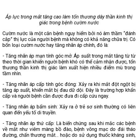
Áp lực trong mắt tăng cao làm tổn thương dây thần kinh thị
giác trong bệnh cườm nước
Cườm nước là một căn bệnh nguy hiểm bởi nó âm thầm “đánh
cắp” thị lực của người bệnh mà không có khả năng chữa trị. Có
bốn loại cườm nước hay tăng nhãn áp chính, đó là:
- Tăng nhãn áp mạn tính góc mở: Áp suất trong mắt tăng từ từ
theo thời gian khiến người bệnh khó có thể cảm nhận được, tổn
thương thần kinh thị giác làm xuất hiện nhiều điểm mù trong
tầm nhìn.
- Tăng nhãn áp cấp tính góc đóng: Xảy ra khi mắt đột ngột bị
tăng áp suất, khiến mắt bị đau dữ dội. Đây là trường hợp khẩn
cấp và người bệnh cần được đưa đi cấp cứu ngay.
- Tăng nhãn áp bẩm sinh: Xảy ra ở trẻ sơ sinh thường có liên
quan đến yếu tố di truyền.
- Tăng nhãn áp thứ cấp: Là biến chứng sau khi mắc các bệnh
về mắt như viêm màng bồ đào, bệnh võng mạc do đái tháo
đường, chấn thương mắt… hoặc do sử dụng thuốc kháng sinh,