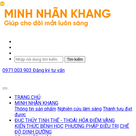
Tìm kiếm
0971.003.903
Đăng ký tư vấn
TRANG CHỦ
MINH NHÃN KHANG
Thông tin sản phẩm
Nghiên cứu lâm sàng
Thành tựu đạt
được
ĐỤC THỦY TINH THỂ - THOÁI HÓA ĐIỂM VÀNG
KIẾN THỨC BỆNH HỌC
PHƯƠNG PHÁP ĐIỀU TRỊ
CHẾ
ĐỘ DINH DƯỠNG