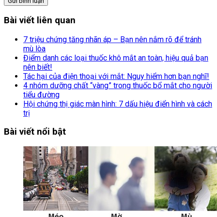
Gửi bình luận
Bài viết liên quan
7 triệu chứng tăng nhãn áp – Bạn nên nắm rõ để tránh
mù lòa
Điểm danh các loại thuốc khô mắt an toàn, hiệu quả bạn
nên biết!
Tác hại của điện thoại với mắt: Nguy hiểm hơn bạn nghĩ!
4 nhóm dưỡng chất “vàng” trong thuốc bổ mắt cho người
tiểu đường
Hội chứng thị giác màn hình: 7 dấu hiệu điển hình và cách
trị
Bài viết nổi bật