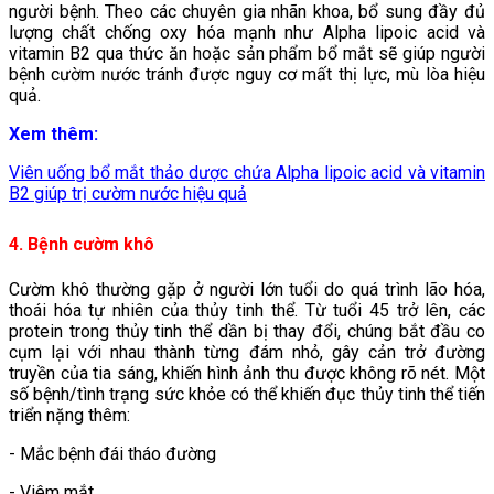
người bệnh. Theo các chuyên gia nhãn khoa, bổ sung đầy đủ
lượng chất chống oxy hóa mạnh như Alpha lipoic acid và
vitamin B2 qua thức ăn hoặc sản phẩm bổ mắt sẽ giúp người
bệnh cườm nước tránh được nguy cơ mất thị lực, mù lòa hiệu
quả.
Xem thêm:
Viên uống bổ mắt thảo dược chứa Alpha lipoic acid và vitamin
B2 giúp trị cườm nước hiệu quả
4. Bệnh cườm khô
Cườm khô thường gặp ở người lớn tuổi do quá trình lão hóa,
thoái hóa tự nhiên của thủy tinh thể. Từ tuổi 45 trở lên, các
protein trong thủy tinh thể dần bị thay đổi, chúng bắt đầu co
cụm lại với nhau thành từng đám nhỏ, gây cản trở đường
truyền của tia sáng, khiến hình ảnh thu được không rõ nét. Một
số bệnh/tình trạng sức khỏe có thể khiến đục thủy tinh thể tiến
triển nặng thêm:
- Mắc bệnh đái tháo đường
- Viêm mắt