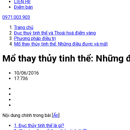
LIÊN HỆ
Điểm bán
0971.003.903
Trang chủ
Đục thuỷ tinh thể và Thoái hoá điểm vàng
Phương pháp điều trị
Mổ thay thủy tinh thể: Những điều được và mất
Mổ thay thủy tinh thể: Những 
10/06/2016
17.736
Nội dung chính trong bài [
Ẩn
]
1. Đục thủy tinh thể là gì?