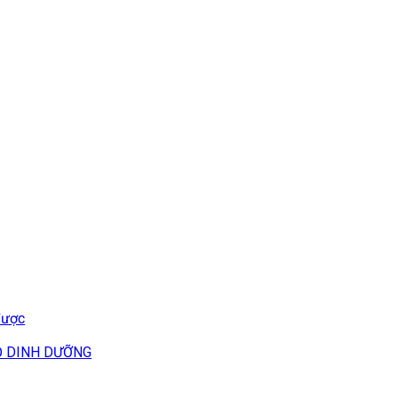
được
Ộ DINH DƯỠNG