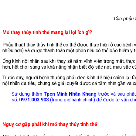
Cần phẫu t
Mổ thay thủy tinh thể mang lại lợi ích gì?
Phẫu thuật thay thủy tinh thể có thể được thực hiện ở các bệnh 
nhiều hơn) và được thanh toán một phần nếu có thẻ bảo hiểm y t
Ống kính nội nhãn sau khi thay sẽ nằm vĩnh viễn trong mắt, thực
hơn, hết chói sáng và khả năng nhận biết độ sắc nét, màu sắc cũ
Trước đây, người bệnh thường phải đeo kính để hiệu chỉnh lại t
nội nhãn đa tiêu, chúng sẽ giải quyết được cả tầm nhìn gần và x
Sử dụng thêm
Tpcn Minh Nhãn Khang
trước và sau phẫu 
số:
0971.003.903
(trong giờ hành chính) để được tư vấn chi 
Nguy cơ gặp phải khi
mổ thay thủy tinh thể