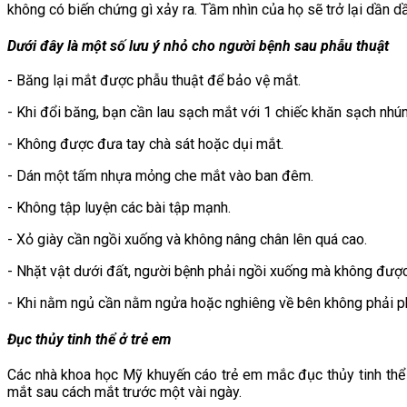
không có biến chứng gì xảy ra. Tầm nhìn của họ sẽ trở lại dần d
Dưới đây là một số lưu ý nhỏ cho người bệnh sau phẫu thuật
- Băng lại mắt được phẫu thuật để bảo vệ mắt.
- Khi đổi băng, bạn cần lau sạch mắt với 1 chiếc khăn sạch nhú
- Không được đưa tay chà sát hoặc dụi mắt.
- Dán một tấm nhựa mỏng che mắt vào ban đêm.
- Không tập luyện các bài tập mạnh.
- Xỏ giày cần ngồi xuống và không nâng chân lên quá cao.
- Nhặt vật dưới đất, người bệnh phải ngồi xuống mà không được
- Khi nằm ngủ cần nằm ngửa hoặc nghiêng về bên không phải ph
Đục thủy tinh thể ở trẻ em
Các nhà khoa học Mỹ khuyến cáo trẻ em mắc đục thủy tinh thể c
mắt sau cách mắt trước một vài ngày.