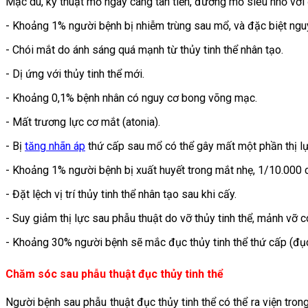
Mặc dù, kỹ thuật mổ ngày càng tân tiến, đường mổ siêu nhỏ với 
- Khoảng 1% người bệnh bị nhiễm trùng sau mổ, và đặc biệt n
- Chói mắt do ánh sáng quá mạnh từ thủy tinh thể nhân tạo.
- Dị ứng với thủy tinh thể mới.
- Khoảng 0,1% bệnh nhân có nguy cơ bong võng mạc.
- Mất trương lực cơ mắt (atonia).
- Bị
tăng nhãn áp
thứ cấp sau mổ có thể gây mất một phần thị lực
- Khoảng 1% người bệnh bị xuất huyết trong mắt nhẹ, 1/10.000 c
- Đặt lệch vị trí thủy tinh thể nhân tạo sau khi cấy.
- Suy giảm thị lực sau phẫu thuật do vỡ thủy tinh thể, mảnh vỡ
- Khoảng 30% người bệnh sẽ mắc đục thủy tinh thể thứ cấp (đụ
Chăm sóc sau phẫu thuật đục thủy tinh thể
Người bệnh sau phẫu thuật đục thủy tinh thể có thể ra viện tron