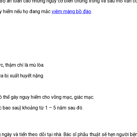
độ an toàn cao nhưng nguy cơ biến chứng trong và sau mổ vẫn có t
guy hiểm nếu họ đang mắc
viêm màng bồ đào
.
, thậm chí là mù lòa.
a bị xuất huyết nặng.
 có thể gây nguy hiểm cho võng mạc, giác mạc.
c bao sau) khoảng từ 1 – 5 năm sau đó.
g ngày và tiến theo dõi tại nhà. Bác sĩ phẫu thuật sẽ hẹn người bệ