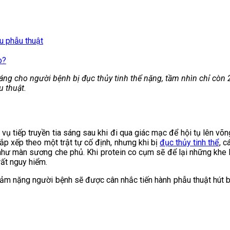
u phẫu thuật
o?
h sáng cho người bệnh bị đục thủy tinh thể nặng, tầm nhìn chỉ cò
u thuật.
vụ tiếp truyền tia sáng sau khi đi qua giác mạc để hội tụ lên võ
sắp xếp theo một trật tự cố định, nhưng khi bị
đục thủy tinh thể
, c
 như màn sương che phủ. Khi protein co cụm sẽ để lại những khe 
rất nguy hiểm.
 giảm nặng người bệnh sẽ được cân nhắc tiến hành phẫu thuật hút b