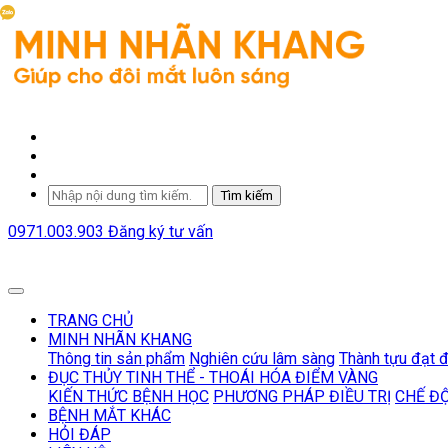
Tìm kiếm
0971.003.903
Đăng ký tư vấn
TRANG CHỦ
MINH NHÃN KHANG
Thông tin sản phẩm
Nghiên cứu lâm sàng
Thành tựu đạt 
ĐỤC THỦY TINH THỂ - THOÁI HÓA ĐIỂM VÀNG
KIẾN THỨC BỆNH HỌC
PHƯƠNG PHÁP ĐIỀU TRỊ
CHẾ Đ
BỆNH MẮT KHÁC
HỎI ĐÁP