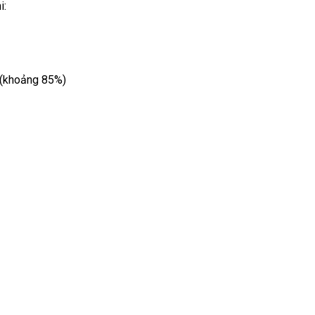
i:
n (khoảng 85%)