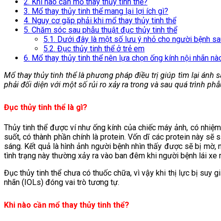
2. Khi nào cần mổ thay thủy tinh thể?
3. Mổ thay thủy tinh thể mang lại lợi ích gì?
4. Nguy cơ gặp phải khi mổ thay thủy tinh thể
5. Chăm sóc sau phẫu thuật đục thủy tinh thể
5.1. Dưới đây là một số lưu ý nhỏ cho người bệnh sa
5.2. Đục thủy tinh thể ở trẻ em
6. Mổ thay thủy tinh thể nên lựa chọn ống kính nội nhãn nà
Mổ thay thủy tinh thể là phương pháp điều trị giúp tìm lại án
phải đối diện với một số rủi ro xảy ra trong và sau quá trình phẫ
Đục thủy tinh thể là gì?
Thủy tinh thể được ví như ống kính của chiếc máy ảnh, có nhiệm 
suốt, có thành phần chính là protein. Vốn dĩ các protein này sẽ 
sáng. Kết quả là hình ảnh người bệnh nhìn thấy được sẽ bị mờ,
tình trạng này thường xảy ra vào ban đêm khi người bệnh lái xe 
Đục thủy tinh thể chưa có thuốc chữa, vì vậy khi thị lực bị suy
nhãn (IOLs) đóng vai trò tương tự.
Khi nào cần mổ thay thủy tinh thể?