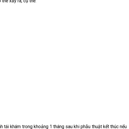
hể xảy ra, cụ thể:
nh tái khám trong khoảng 1 tháng sau khi phẫu thuật kết thúc nếu