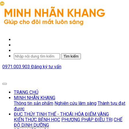
Tìm kiếm
0971.003.903
Đăng ký tư vấn
TRANG CHỦ
MINH NHÃN KHANG
Thông tin sản phẩm
Nghiên cứu lâm sàng
Thành tựu đạt
được
ĐỤC THỦY TINH THỂ - THOÁI HÓA ĐIỂM VÀNG
KIẾN THỨC BỆNH HỌC
PHƯƠNG PHÁP ĐIỀU TRỊ
CHẾ
ĐỘ DINH DƯỠNG