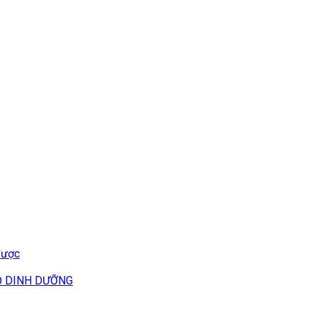
được
Ộ DINH DƯỠNG