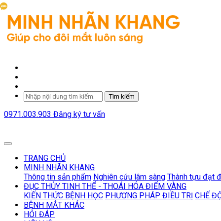
Tìm kiếm
0971.003.903
Đăng ký tư vấn
TRANG CHỦ
MINH NHÃN KHANG
Thông tin sản phẩm
Nghiên cứu lâm sàng
Thành tựu đạt 
ĐỤC THỦY TINH THỂ - THOÁI HÓA ĐIỂM VÀNG
KIẾN THỨC BỆNH HỌC
PHƯƠNG PHÁP ĐIỀU TRỊ
CHẾ Đ
BỆNH MẮT KHÁC
HỎI ĐÁP