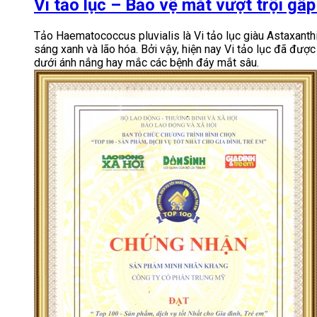
Vi tảo lục – Bảo vệ mắt vượt trội gấp
Tảo Haematococcus pluvialis là Vi tảo lục giàu Astaxanth
sáng xanh và lão hóa. Bởi vậy, hiện nay Vi tảo lục đã được
dưới ánh nắng hay mắc các bệnh đáy mắt sâu.