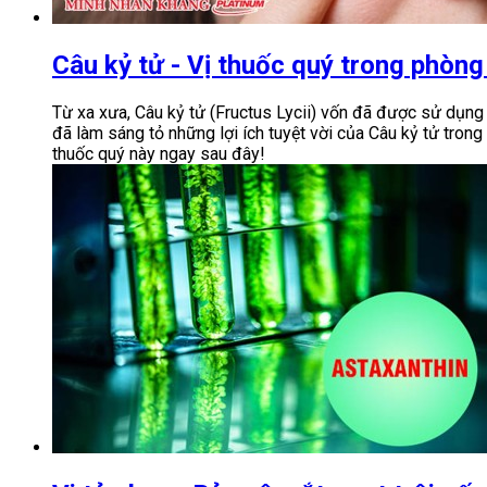
Câu kỷ tử - Vị thuốc quý trong phòng
Từ xa xưa, Câu kỷ tử (Fructus Lycii) vốn đã được sử dụng t
đã làm sáng tỏ những lợi ích tuyệt vời của Câu kỷ tử tron
thuốc quý này ngay sau đây!