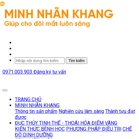
Tìm kiếm
0971.003.903
Đăng ký tư vấn
TRANG CHỦ
MINH NHÃN KHANG
Thông tin sản phẩm
Nghiên cứu lâm sàng
Thành tựu đạt
được
ĐỤC THỦY TINH THỂ - THOÁI HÓA ĐIỂM VÀNG
KIẾN THỨC BỆNH HỌC
PHƯƠNG PHÁP ĐIỀU TRỊ
CHẾ
ĐỘ DINH DƯỠNG