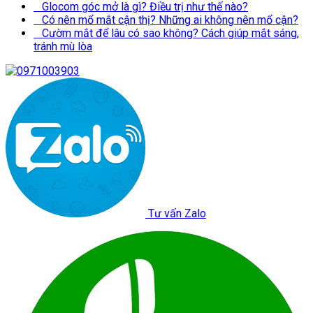
Glocom góc mở là gì? Điều trị như thế nào?
Có nên mổ mắt cận thị? Những ai không nên mổ cận?
Cườm mắt để lâu có sao không? Cách giúp mắt sáng,
tránh mù lòa
Tư vấn Zalo