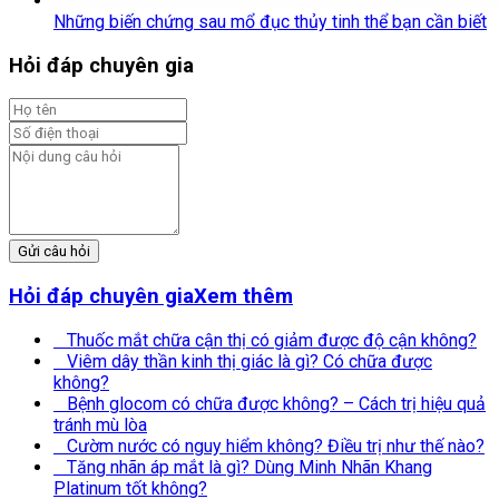
Những biến chứng sau mổ đục thủy tinh thể bạn cần biết
Hỏi đáp chuyên gia
Gửi câu hỏi
Hỏi đáp chuyên gia
Xem thêm
Thuốc mắt chữa cận thị có giảm được độ cận không?
Viêm dây thần kinh thị giác là gì? Có chữa được
không?
Bệnh glocom có chữa được không? – Cách trị hiệu quả
tránh mù lòa
Cườm nước có nguy hiểm không? Điều trị như thế nào?
Tăng nhãn áp mắt là gì? Dùng Minh Nhãn Khang
Platinum tốt không?