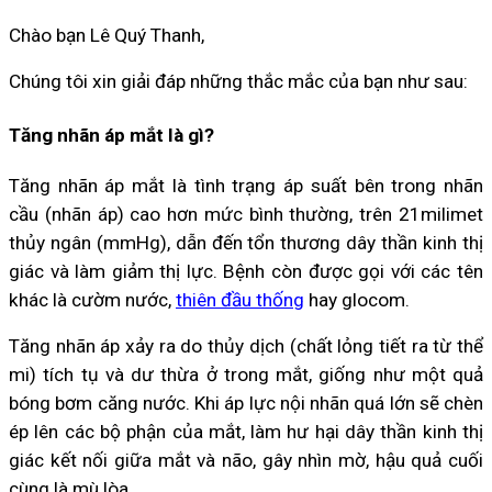
Chào bạn Lê Quý Thanh,
Chúng tôi xin giải đáp những thắc mắc của bạn như sau:
Tăng nhãn áp mắt là gì?
Tăng nhãn áp mắt là tình trạng áp suất bên trong nhãn
cầu (nhãn áp) cao hơn mức bình thường, trên 21milimet
thủy ngân (mmHg), dẫn đến tổn thương dây thần kinh thị
giác và làm giảm thị lực. Bệnh còn được gọi với các tên
khác là cườm nước,
thiên đầu thống
hay glocom.
Tăng nhãn áp xảy ra do thủy dịch (chất lỏng tiết ra từ thể
mi) tích tụ và dư thừa ở trong mắt, giống như một quả
bóng bơm căng nước. Khi áp lực nội nhãn quá lớn sẽ chèn
ép lên các bộ phận của mắt, làm hư hại dây thần kinh thị
giác kết nối giữa mắt và não, gây nhìn mờ, hậu quả cuối
cùng là mù lòa.