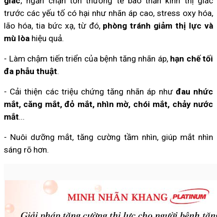
giác
; ngăn chặn tổn thương tế bào thần kinh thị giác
trước các yếu tố có hại như nhãn áp cao, stress oxy hóa,
lão hóa, tia bức xạ, từ đó,
phòng tránh giảm thị lực và
mù lòa
hiệu quả.
- Làm chậm tiến triển của bệnh tăng nhãn áp,
hạn chế tối
đa phẫu thuật
.
- Cải thiện các triệu chứng tăng nhãn áp như
đau nhức
mắt, căng mắt, đỏ mắt, nhìn mờ, chói mắt, chảy nước
mắt
...
- Nuôi dưỡng mắt, tăng cường tầm nhìn, giúp mắt nhìn
sáng rõ hơn.