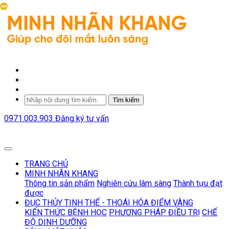
Tìm kiếm
0971.003.903
Đăng ký tư vấn
TRANG CHỦ
MINH NHÃN KHANG
Thông tin sản phẩm
Nghiên cứu lâm sàng
Thành tựu đạt
được
ĐỤC THỦY TINH THỂ - THOÁI HÓA ĐIỂM VÀNG
KIẾN THỨC BỆNH HỌC
PHƯƠNG PHÁP ĐIỀU TRỊ
CHẾ
ĐỘ DINH DƯỠNG