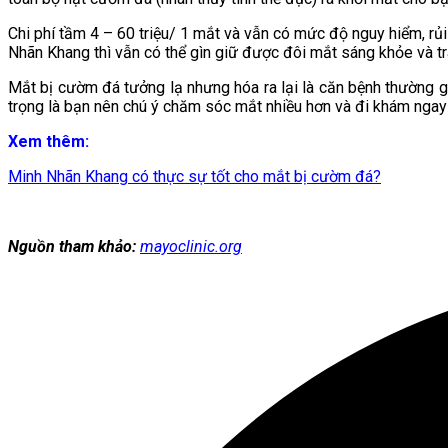
Chi phí tầm 4 – 60 triệu/ 1 mắt và vẫn có mức độ nguy hiểm, rủi
Nhãn Khang thì vẫn có thể gìn giữ được đôi mắt sáng khỏe và t
Mắt bị cườm đá tưởng lạ nhưng hóa ra lại là căn bệnh thường g
trọng là bạn nên chú ý chăm sóc mắt nhiều hơn và đi khám ngay 
Xem thêm:
Minh Nhãn Khang có thực sự tốt cho mắt bị cườm đá?
Nguồn tham khảo:
mayoclinic.org