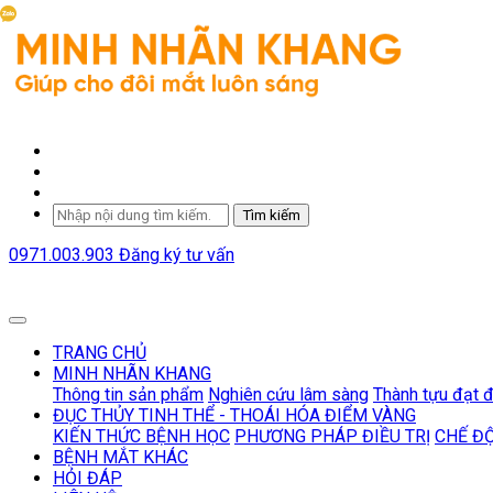
Tìm kiếm
0971.003.903
Đăng ký tư vấn
TRANG CHỦ
MINH NHÃN KHANG
Thông tin sản phẩm
Nghiên cứu lâm sàng
Thành tựu đạt 
ĐỤC THỦY TINH THỂ - THOÁI HÓA ĐIỂM VÀNG
KIẾN THỨC BỆNH HỌC
PHƯƠNG PHÁP ĐIỀU TRỊ
CHẾ Đ
BỆNH MẮT KHÁC
HỎI ĐÁP