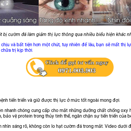
t bị cườm đá làm giảm thị lực thông qua nhiều biểu hiện khác n
hịu và bất tiện hơn một chút, tuy nhiên để lâu, bạn sẽ mất thị l
hữa trị kịp thời.
nh tiến triển và giữ được thị lực ở mức tốt ngoài mong đợi.
ạn nên nhanh chóng cung cấp cho mắt những dưỡng chất chống oxy 
, bảo vệ protein trong thủy tinh thể, ngăn chặn sự tiến triển của b
m nhìn sáng rõ, không còn lo hạt cườm đá trong mắt. Video dưới đâ