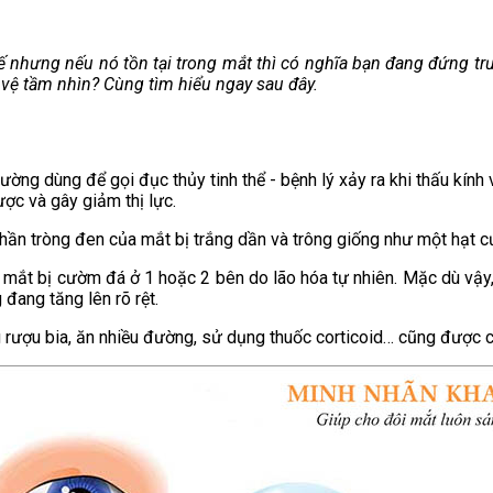
nhưng nếu nó tồn tại trong mắt thì có nghĩa bạn đang đứng trư
 vệ tầm nhìn? Cùng tìm hiểu ngay sau đây.
ường dùng để gọi đục thủy tinh thể - bệnh lý xảy ra khi thấu kính
ược và gây giảm thị lực.
phần tròng đen của mắt bị trắng dần và trông giống như một hạt 
 mắt bị cườm đá ở 1 hoặc 2 bên do lão hóa tự nhiên. Mặc dù vậy, k
đang tăng lên rõ rệt.
g rượu bia, ăn nhiều đường, sử dụng thuốc corticoid… cũng được 