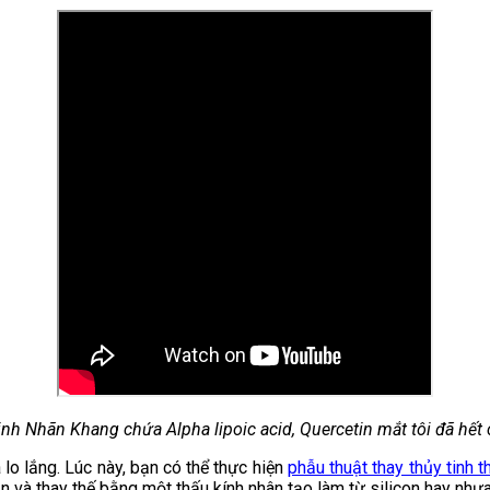
nh Nhãn Khang chứa Alpha lipoic acid, Quercetin mắt tôi đã hết
lo lắng. Lúc này, bạn có thể thực hiện
phẫu thuật thay thủy tinh t
n và thay thế bằng một thấu kính nhân tạo làm từ silicon hay nhựa