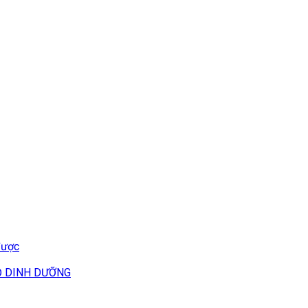
được
Ộ DINH DƯỠNG