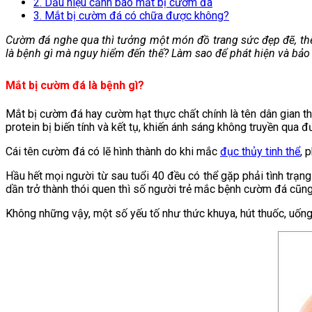
2. Dấu hiệu cảnh báo mắt bị cườm đá
3. Mắt bị cườm đá có chữa được không?
Cườm đá nghe qua thì tưởng một món đồ trang sức đẹp đẽ, thế 
là bệnh gì mà nguy hiểm đến thế? Làm sao để phát hiện và bảo
Mắt bị cườm đá là bệnh gì?
Mắt bị cườm đá hay cườm hạt thực chất chính là tên dân gian th
protein bị biến tính và kết tụ, khiến ánh sáng không truyền qua đ
Cái tên cườm đá có lẽ hình thành do khi mắc
đục thủy tinh thể
, 
Hầu hết mọi người từ sau tuổi 40 đều có thể gặp phải tình trạng
dần trở thành thói quen thì số người trẻ mắc bệnh cườm đá cũng 
Không những vậy, một số yếu tố như thức khuya, hút thuốc, uốn