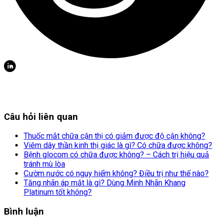
Câu hỏi liên quan
Thuốc mắt chữa cận thị có giảm được độ cận không?
Viêm dây thần kinh thị giác là gì? Có chữa được không?
Bệnh glocom có chữa được không? – Cách trị hiệu quả
tránh mù lòa
Cườm nước có nguy hiểm không? Điều trị như thế nào?
Tăng nhãn áp mắt là gì? Dùng Minh Nhãn Khang
Platinum tốt không?
Bình luận