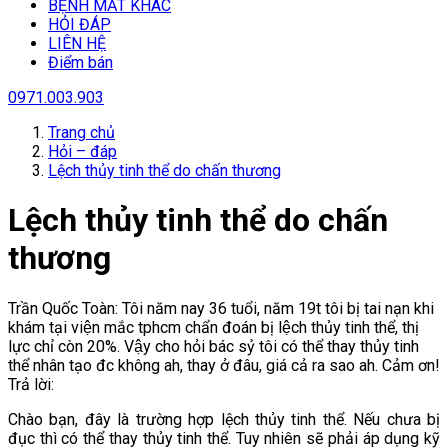
BỆNH MẮT KHÁC
HỎI ĐÁP
LIÊN HỆ
Điểm bán
0971.003.903
Trang chủ
Hỏi – đáp
Lệch thủy tinh thể do chấn thương
Lệch thủy tinh thể do chấn
thương
Trần Quốc Toàn: Tôi năm nay 36 tuổi, năm 19t tôi bị tai nạn khi
khám tại viện mắc tphcm chẩn đoán bị lệch thủy tinh thể, thị
lực chỉ còn 20%. Vậy cho hỏi bác sỷ tôi có thể thay thủy tinh
thể nhân tạo đc không ah, thay ở đâu, giá cả ra sao ah. Cảm ơn!
Trả lời:
Chào bạn, đây là trường hợp lệch thủy tinh thể. Nếu chưa bị
đục thì có thể thay thủy tinh thể. Tuy nhiên sẽ phải áp dụng kỹ