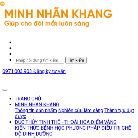
Tìm kiếm
0971.003.903
Đăng ký tư vấn
TRANG CHỦ
MINH NHÃN KHANG
Thông tin sản phẩm
Nghiên cứu lâm sàng
Thành tựu đạt
được
ĐỤC THỦY TINH THỂ - THOÁI HÓA ĐIỂM VÀNG
KIẾN THỨC BỆNH HỌC
PHƯƠNG PHÁP ĐIỀU TRỊ
CHẾ
ĐỘ DINH DƯỠNG