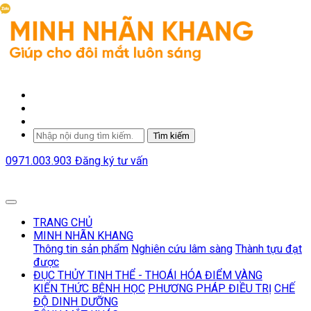
Tìm kiếm
0971.003.903
Đăng ký tư vấn
TRANG CHỦ
MINH NHÃN KHANG
Thông tin sản phẩm
Nghiên cứu lâm sàng
Thành tựu đạt
được
ĐỤC THỦY TINH THỂ - THOÁI HÓA ĐIỂM VÀNG
KIẾN THỨC BỆNH HỌC
PHƯƠNG PHÁP ĐIỀU TRỊ
CHẾ
ĐỘ DINH DƯỠNG