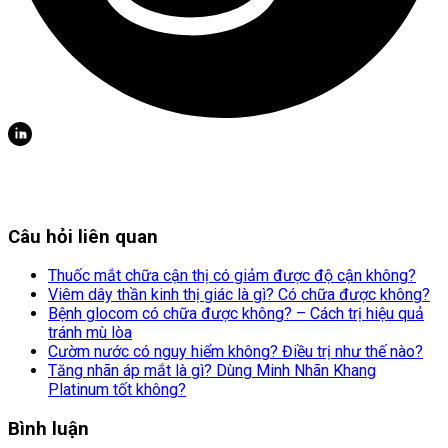
Câu hỏi liên quan
Thuốc mắt chữa cận thị có giảm được độ cận không?
Viêm dây thần kinh thị giác là gì? Có chữa được không?
Bệnh glocom có chữa được không? – Cách trị hiệu quả
tránh mù lòa
Cườm nước có nguy hiểm không? Điều trị như thế nào?
Tăng nhãn áp mắt là gì? Dùng Minh Nhãn Khang
Platinum tốt không?
Bình luận