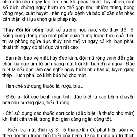
nhìn gần như ngay lập tức sau khi phẫu thuật. Tuy nhiên, một
số biến chứng nguy hiểm có thể gặp như nhiễm trùng, bong
võng mạc, xuất huyết… nên người bệnh và bác sĩ cần cân nhắc
cẩn thận khi lựa chọn giải pháp này.
Thay đổi lối sống:
bất kể trường hợp nào, việc thay đổi lối
sống cũng đóng góp một phần quan trọng trong hiệu quả điều
trị và phòng ngừa đục thủy tinh thể, vì ngay cả khi bạn phẫu
thuật thì nguy cơ tái đục vẫn rất cao.
- Bạn nên bảo vệ mắt: hãy đeo kính, đội mũ rộng vành để ngăn
chặn tia cực tím từ ánh sáng mặt trời khi bạn đi ra ngoài. Đặc
biệt là nếu bạn làm các nghề nguy hiểm như hàn xì, luyện gang
thép… luôn phải có kính bảo hộ cho mắt.
- Hạn chế sử dụng thuốc lá, rượu, bia…
- Điều trị tốt các bệnh mạn tính: đặc biệt là các bệnh chuyển
hóa như cường giáp, tiểu đường…
- Chỉ sử dụng các thuốc corticoid (đặc biệt là thuốc nhỏ mắt)
khi thật cần thiết, trong thời gian càng ngắn càng tốt.
- Kiểm tra mắt định kỳ 3 - 6 tháng/lần để phát hiện sớm và
theo dõi tình trạng tiến triển của bệnh để có hướng xử trí thích