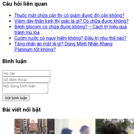
Câu hỏi liên quan
Thuốc mắt chữa cận thị có giảm được độ cận không?
Viêm dây thần kinh thị giác là gì? Có chữa được không?
Bệnh glocom có chữa được không? – Cách trị hiệu quả
tránh mù lòa
Cườm nước có nguy hiểm không? Điều trị như thế nào?
Tăng nhãn áp mắt là gì? Dùng Minh Nhãn Khang
Platinum tốt không?
Bình luận
Gửi bình luận
Bài viết nổi bật