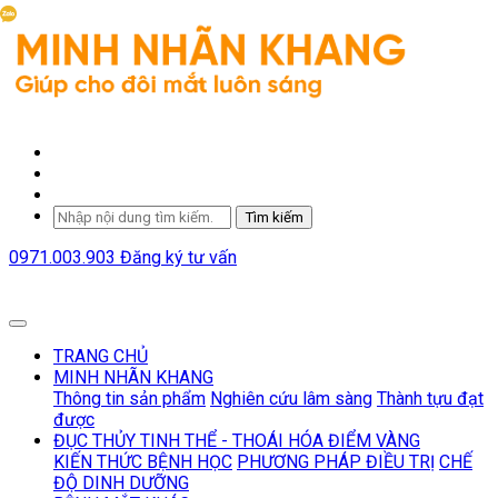
Tìm kiếm
0971.003.903
Đăng ký tư vấn
TRANG CHỦ
MINH NHÃN KHANG
Thông tin sản phẩm
Nghiên cứu lâm sàng
Thành tựu đạt
được
ĐỤC THỦY TINH THỂ - THOÁI HÓA ĐIỂM VÀNG
KIẾN THỨC BỆNH HỌC
PHƯƠNG PHÁP ĐIỀU TRỊ
CHẾ
ĐỘ DINH DƯỠNG