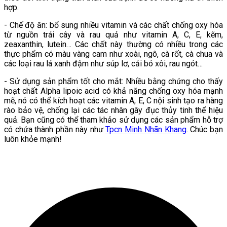
hợp.
- Chế độ ăn: bổ sung nhiều vitamin và các chất chống oxy hóa
từ nguồn trái cây và rau quả như vitamin A, C, E, kẽm,
zeaxanthin, lutein… Các chất này thường có nhiều trong các
thực phẩm có màu vàng cam như xoài, ngô, cà rốt, cà chua và
các loại rau lá xanh đậm như súp lơ, cải bó xôi, rau ngót…
- Sử dụng sản phẩm tốt cho mắt: Nhiều bằng chứng cho thấy
hoạt chất Alpha lipoic acid có khả năng chống oxy hóa mạnh
mẽ, nó có thể kích hoạt các vitamin A, E, C nội sinh tạo ra hàng
rào bảo vệ, chống lại các tác nhân gây đục thủy tinh thể hiệu
quả. Bạn cũng có thể tham khảo sử dụng các sản phẩm hỗ trợ
có chứa thành phần này như
Tpcn Minh Nhãn Khang
. Chúc bạn
luôn khỏe mạnh!