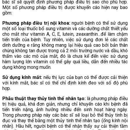
bác sĩ sẽ quyết định phương pháp điều trị sao cho phù hợp.
Một số phương pháp điều trị được khuyến cáo hiện nay bao
gồm:
Phương pháp điều trị nội khoa:
người bệnh có thể sử dụng
một số loại thuốc bổ sung vitamin và các dưỡng chất thiết yếu
cho mắt như vitamin A, C, E, lutein, zeaxanthin…để làm chậm
tiến triển của bệnh. Tuy nhiên, việc sử dụng đơn lẻ các chất
dinh dưỡng e rằng không mang lại hiệu quả cao bởi bản thân
chúng không tan được trong cả 2 môi trường nước và dầu, khó
thấm vào các mô của mắt, đó là chưa kể đến việc sử dụng
hàm lượng lớn vitamin có thể gây quá liều, dẫn đến nhiều tác
dụng không mong muốn.
Sử dụng kính mắt:
nếu thị lực của bạn có thể được cải thiện
với kính mắt, bác sĩ có thể chỉ định kính đeo với số độ phù
hợp.
Phẫu thuật thay thủy tinh thể nhân tạo:
là phương pháp điều
trị hiệu quả, khá đơn giản, nhưng chỉ khuyến cáo khi bệnh đã
tiến triển nặng, ảnh hưởng nhiều đến sinh hoạt hàng ngày.
Trong phương pháp này các bác sĩ sẽ loại bỏ thể thủy tinh bị
đục và thay thế bằng một thủy tinh thể nhân tạo (ống kính nội
nhãn). Hầu hết, người bệnh có thể nhận thấy sự cải thiện tầm