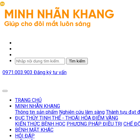
Tìm kiếm
0971.003.903
Đăng ký tư vấn
TRANG CHỦ
MINH NHÃN KHANG
Thông tin sản phẩm
Nghiên cứu lâm sàng
Thành tựu đạt 
ĐỤC THỦY TINH THỂ - THOÁI HÓA ĐIỂM VÀNG
KIẾN THỨC BỆNH HỌC
PHƯƠNG PHÁP ĐIỀU TRỊ
CHẾ Đ
BỆNH MẮT KHÁC
HỎI ĐÁP