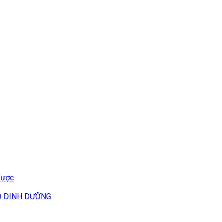
được
Ộ DINH DƯỠNG