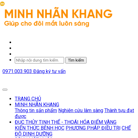
Tìm kiếm
0971.003.903
Đăng ký tư vấn
TRANG CHỦ
MINH NHÃN KHANG
Thông tin sản phẩm
Nghiên cứu lâm sàng
Thành tựu đạt
được
ĐỤC THỦY TINH THỂ - THOÁI HÓA ĐIỂM VÀNG
KIẾN THỨC BỆNH HỌC
PHƯƠNG PHÁP ĐIỀU TRỊ
CHẾ
ĐỘ DINH DƯỠNG