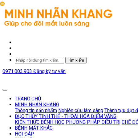
Tìm kiếm
0971.003.903
Đăng ký tư vấn
TRANG CHỦ
MINH NHÃN KHANG
Thông tin sản phẩm
Nghiên cứu lâm sàng
Thành tựu đạt 
ĐỤC THỦY TINH THỂ - THOÁI HÓA ĐIỂM VÀNG
KIẾN THỨC BỆNH HỌC
PHƯƠNG PHÁP ĐIỀU TRỊ
CHẾ Đ
BỆNH MẮT KHÁC
HỎI ĐÁP