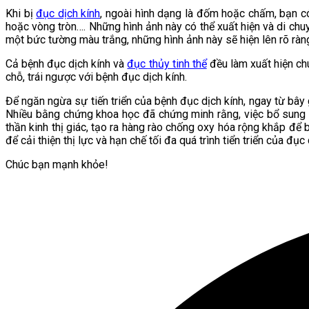
Khi bị
đục dịch kính
, ngoài hình dạng là đốm hoặc chấm, bạn có
hoặc vòng tròn…. Những hình ảnh này có thể xuất hiện và di chuyể
một bức tường màu trắng, những hình ảnh này sẽ hiện lên rõ ràn
Cả bệnh đục dịch kính và
đục thủy tinh thể
đều làm xuất hiện chu
chỗ, trái ngược với bệnh đục dịch kính.
Để ngăn ngừa sự tiến triển của bệnh đục dịch kính, ngay từ bây 
Nhiều bằng chứng khoa học đã chứng minh rằng, việc bổ sung t
thần kinh thị giác, tạo ra hàng rào chống oxy hóa rộng khắp để
để cải thiện thị lực và hạn chế tối đa quá trình tiển triển của đục
Chúc bạn mạnh khỏe!