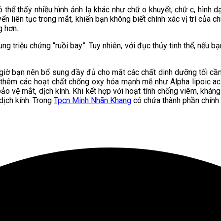
 thể thấy nhiều hình ảnh lạ khác như chữ o khuyết, chữ c, hình 
n liên tục trong mắt, khiến bạn không biết chính xác vị trí của c
g hơn.
ng triệu chứng “ruồi bay”. Tuy nhiên, với đục thủy tinh thể, nếu 
giờ bạn nên bổ sung đầy đủ cho mắt các chất dinh dưỡng tối cần t
hêm các hoạt chất chống oxy hóa mạnh mẽ như Alpha lipoic acid
 bảo vệ mắt, dịch kính. Khi kết hợp với hoạt tính chống viêm, kh
 dịch kính. Trong
Tpcn Minh Nhãn Khang
có chứa thành phần chính