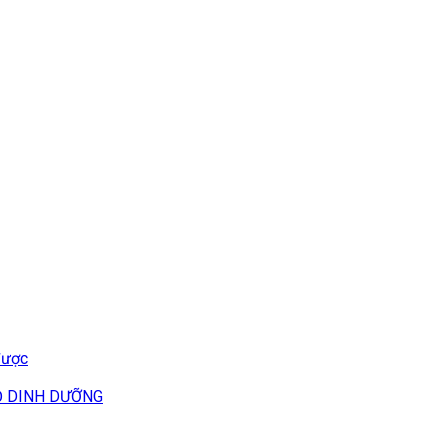
được
Ộ DINH DƯỠNG