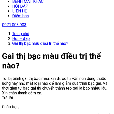
BỆNH MẮT KHÁC
HỎI ĐÁP
LIÊN HỆ
Điểm bán
0971.003.903
Trang chủ
Hỏi – đáp
Gai thị bạc màu điều trị thế nào?
Gai thị bạc màu điều trị thế
nào?
Tôi bị bệnh gai thị bạc màu, xin được tư vấn nên dùng thuốc
uống hay nhỏ mắt loại nào để làm giảm quá trình bạc gai. Và
thời gian từ bạc gai thị chuyển thành teo gai là bao nhiêu lâu.
Xin chân thành cảm ơn.
Trả lời:
Chào bạn,