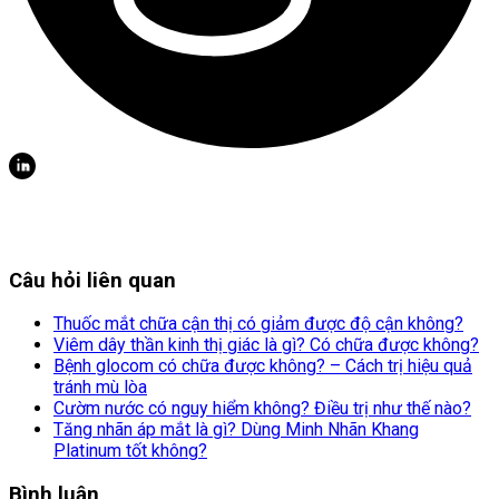
Câu hỏi liên quan
Thuốc mắt chữa cận thị có giảm được độ cận không?
Viêm dây thần kinh thị giác là gì? Có chữa được không?
Bệnh glocom có chữa được không? – Cách trị hiệu quả
tránh mù lòa
Cườm nước có nguy hiểm không? Điều trị như thế nào?
Tăng nhãn áp mắt là gì? Dùng Minh Nhãn Khang
Platinum tốt không?
Bình luận