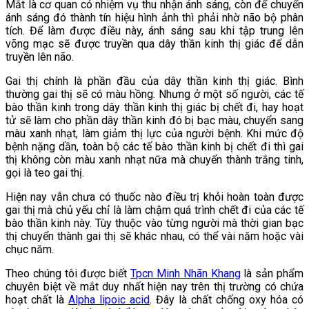
Mắt là cơ quan có nhiệm vụ thu nhận ánh sáng, còn để chuyển
ánh sáng đó thành tín hiệu hình ảnh thì phải nhờ não bộ phân
tích. Để làm được điều này, ánh sáng sau khi tập trung lên
võng mạc sẽ được truyền qua dây thần kinh thị giác để dẫn
truyền lên não.
Gai thị chính là phần đầu của dây thần kinh thị giác. Bình
thường gai thị sẽ có màu hồng. Nhưng ở một số người, các tế
bào thần kinh trong dây thần kinh thị giác bị chết đi, hay hoạt
tử sẽ làm cho phần dây thần kinh đó bị bạc màu, chuyển sang
màu xanh nhạt, làm giảm thị lực của người bệnh. Khi mức độ
bệnh nặng dần, toàn bộ các tế bào thần kinh bị chết đi thì gai
thị không còn màu xanh nhạt nữa mà chuyển thành trắng tinh,
gọi là teo gai thị.
Hiện nay vẫn chưa có thuốc nào điều trị khỏi hoàn toàn được
gai thị mà chủ yếu chỉ là làm chậm quá trình chết đi của các tế
bào thần kinh này. Tùy thuộc vào từng người mà thời gian bạc
thị chuyển thành gai thị sẽ khác nhau, có thể vài năm hoặc vài
chục năm.
Theo chúng tôi được biết
Tpcn Minh Nhãn Khang
là sản phẩm
chuyên biệt về mắt duy nhất hiện nay trên thị trường có chứa
hoạt chất là
Alpha lipoic acid
. Đây là chất chống oxy hóa có