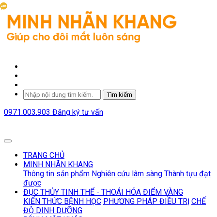
Tìm kiếm
0971.003.903
Đăng ký tư vấn
TRANG CHỦ
MINH NHÃN KHANG
Thông tin sản phẩm
Nghiên cứu lâm sàng
Thành tựu đạt
được
ĐỤC THỦY TINH THỂ - THOÁI HÓA ĐIỂM VÀNG
KIẾN THỨC BỆNH HỌC
PHƯƠNG PHÁP ĐIỀU TRỊ
CHẾ
ĐỘ DINH DƯỠNG