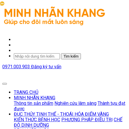
Tìm kiếm
0971.003.903
Đăng ký tư vấn
TRANG CHỦ
MINH NHÃN KHANG
Thông tin sản phẩm
Nghiên cứu lâm sàng
Thành tựu đạt
được
ĐỤC THỦY TINH THỂ - THOÁI HÓA ĐIỂM VÀNG
KIẾN THỨC BỆNH HỌC
PHƯƠNG PHÁP ĐIỀU TRỊ
CHẾ
ĐỘ DINH DƯỠNG