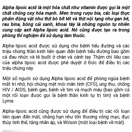
Alpha lipoic acid
là một hóa chất như vitamin được gọi là một
chất chống oxy hóa mạnh. Men trong rượu bia, các loại thực
phẩm động vật như thịt bò bít tết và thịt nội tạng như gan bê,
rau bina, bông cải xanh, khoai tây là những nguồn tự nhiên
cung cấp axit Alpha lipoic acid. Nó cũng được tạo ra trong
phòng thí nghiệm để sử dụng làm thuốc.
Alpha-lipoic acid được sử dụng cho bệnh tiểu đường và các
triệu chứng thần kinh liên quan đến bệnh tiểu đường bao gồm
cả đau nhức và tê buốt ở chân và cánh tay. Thậm chí liều cao
của alpha lipoic acid được phê duyệt ở Đức để điều trị các
triệu chứng này.
Một số người sử dụng Alpha lipoic acid để phòng ngừa bệnh
mất trí nhớ, hội chứng mệt mỏi mãn tính (CFS), ung thư, chống
HIV / AIDS, bệnh gan, bệnh về tim và mạch máu (bao gồm cả
một rối loạn được gọi là bệnh thần kinh tự trị tim) và bệnh
Lyme.
Alpha-lipoic acid cũng được sử dụng để điều trị các rối loạn
liên quan đến mắt, chẳng hạn như tổn thương võng mạc, đục
thủy tinh thể, tăng nhãn áp, và Wilson (một loại bệnh về mắt)
.