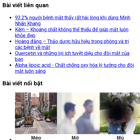
Bài viết liên quan
93.2% người bệnh mắt thấy rất hài lòng khi dùng Minh
Nhãn Khang
Kẽm – Khoáng chất không thể thiếu để giúp mắt luôn
khỏe đẹp
Hoàng đằng – Thảo dược hữu hiệu trong phòng và trị
các bệnh về mắt
Quercetin và những lợi ích tuyệt diệu cho đôi mắt của
bạn
Alpha lipoic acid - Chất chống oxy hóa lý tưởng cho đôi
mắt luôn sáng
Bài viết nổi bật