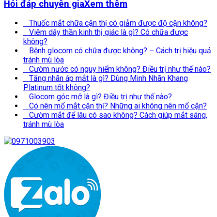
Hỏi đáp chuyên gia
Xem thêm
Thuốc mắt chữa cận thị có giảm được độ cận không?
Viêm dây thần kinh thị giác là gì? Có chữa được
không?
Bệnh glocom có chữa được không? – Cách trị hiệu quả
tránh mù lòa
Cườm nước có nguy hiểm không? Điều trị như thế nào?
Tăng nhãn áp mắt là gì? Dùng Minh Nhãn Khang
Platinum tốt không?
Glocom góc mở là gì? Điều trị như thế nào?
Có nên mổ mắt cận thị? Những ai không nên mổ cận?
Cườm mắt để lâu có sao không? Cách giúp mắt sáng,
tránh mù lòa