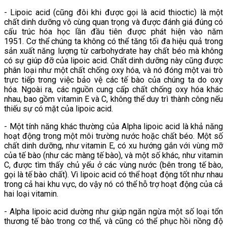
- Lipoic acid (cũng đôi khi được gọi là acid thioctic) là một
chất dinh dưỡng vô cùng quan trọng và được đánh giá đúng có
cấu trúc hóa học lần đầu tiên được phát hiện vào năm
1951. Cơ thể chúng ta không có thể tăng tối đa hiệu quả trong
sản xuất năng lượng từ carbohydrate hay chất béo mà không
có sự giúp đỡ của lipoic acid. Chất dinh dưỡng này cũng được
phân loại như một chất chống oxy hóa, và nó đóng một vai trò
trực tiếp trong việc bảo vệ các tế bào của chúng ta do oxy
hóa. Ngoài ra, các nguồn cung cấp chất chống oxy hóa khác
nhau, bao gồm vitamin E và C, không thể duy trì thành công nếu
thiếu sự có mặt của lipoic acid.
- Một tính năng khác thường của Alpha lipoic acid là khả năng
hoạt động trong một môi trường nước hoặc chất béo. Một số
chất dinh dưỡng, như vitamin E, có xu hướng gắn với vùng mỡ
của tế bào (như các màng tế bào), và một số khác, như vitamin
C, được tìm thấy chủ yếu ở các vùng nước (bên trong tế bào,
gọi là tế bào chất). Vì lipoic acid có thể hoạt động tốt như nhau
trong cả hai khu vực, do vậy nó có thể hỗ trợ hoạt động của cả
hai loại vitamin.
- Alpha lipoic acid dường như giúp ngăn ngừa một số loại tổn
thương tế bào trong cơ thể, và cũng có thể phục hồi nồng độ