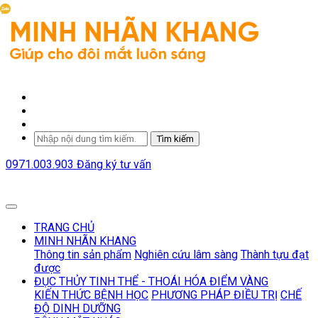
Tìm kiếm
0971.003.903
Đăng ký tư vấn
TRANG CHỦ
MINH NHÃN KHANG
Thông tin sản phẩm
Nghiên cứu lâm sàng
Thành tựu đạt
được
ĐỤC THỦY TINH THỂ - THOÁI HÓA ĐIỂM VÀNG
KIẾN THỨC BỆNH HỌC
PHƯƠNG PHÁP ĐIỀU TRỊ
CHẾ
ĐỘ DINH DƯỠNG