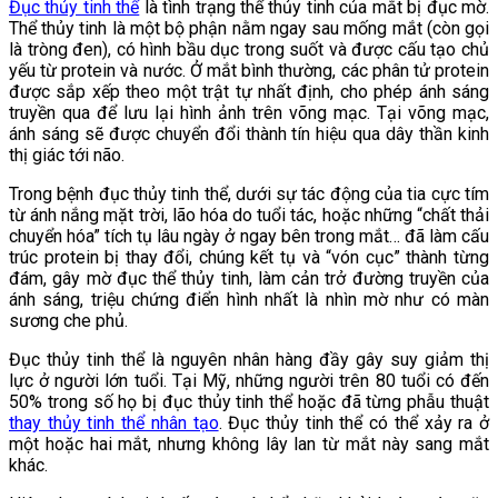
Đục thủy tinh thể
là tình trạng thể thủy tinh của mắt bị đục mờ.
Thể thủy tinh là một bộ phận nằm ngay sau mống mắt (còn gọi
là tròng đen), có hình bầu dục trong suốt và được cấu tạo chủ
yếu từ protein và nước. Ở mắt bình thường, các phân tử protein
được sắp xếp theo một trật tự nhất định, cho phép ánh sáng
truyền qua để lưu lại hình ảnh trên võng mạc. Tại võng mạc,
ánh sáng sẽ được chuyển đổi thành tín hiệu qua dây thần kinh
thị giác tới não.
Trong bệnh đục thủy tinh thể, dưới sự tác động của tia cực tím
từ ánh nắng mặt trời, lão hóa do tuổi tác, hoặc những “chất thải
chuyển hóa” tích tụ lâu ngày ở ngay bên trong mắt… đã làm cấu
trúc protein bị thay đổi, chúng kết tụ và “vón cục” thành từng
đám, gây mờ đục thể thủy tinh, làm cản trở đường truyền của
ánh sáng, triệu chứng điển hình nhất là nhìn mờ như có màn
sương che phủ.
Đục thủy tinh thể là nguyên nhân hàng đầy gây suy giảm thị
lực ở người lớn tuổi. Tại Mỹ, những người trên 80 tuổi có đến
50% trong số họ bị đục thủy tinh thể hoặc đã từng phẫu thuật
thay thủy tinh thể nhân tạo
. Đục thủy tinh thể có thể xảy ra ở
một hoặc hai mắt, nhưng không lây lan từ mắt này sang mắt
khác.