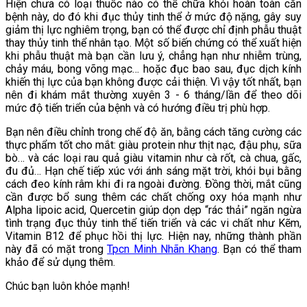
Hiện chưa có loại thuốc nào có thể chữa khỏi hoàn toàn căn
bệnh này, do đó khi đục thủy tinh thể ở mức độ nặng, gây suy
giảm thị lực nghiêm trọng, bạn có thể được chỉ định phẫu thuật
thay thủy tinh thể nhân tạo. Một số biến chứng có thể xuất hiện
khi phẫu thuật mà bạn cần lưu ý, chẳng hạn như nhiễm trùng,
chảy máu, bong võng mạc… hoặc đục bao sau, đục dịch kính
khiến thị lực của bạn không được cải thiện. Vì vậy tốt nhất, bạn
nên đi khám mắt thường xuyên 3 - 6 tháng/lần để theo dõi
mức độ tiến triển của bệnh và có hướng điều trị phù hợp.
Bạn nên điều chỉnh trong chế độ ăn, bằng cách tăng cường các
thực phẩm tốt cho mắt: giàu protein như thịt nạc, đậu phụ, sữa
bò… và các loại rau quả giàu vitamin như cà rốt, cà chua, gấc,
đu đủ… Hạn chế tiếp xúc với ánh sáng mặt trời, khói bụi bằng
cách đeo kính râm khi đi ra ngoài đường. Đồng thời, mắt cũng
cần được bổ sung thêm các chất chống oxy hóa mạnh như
Alpha lipoic acid, Quercetin giúp dọn dẹp “rác thải” ngăn ngừa
tình trạng đục thủy tinh thể tiến triển và các vi chất như Kẽm,
Vitamin B12 để phục hồi thị lực. Hiện nay, những thành phần
này đã có mặt trong
Tpcn Minh Nhãn Khang
. Bạn có thể tham
khảo để sử dụng thêm.
Chúc bạn luôn khỏe mạnh!