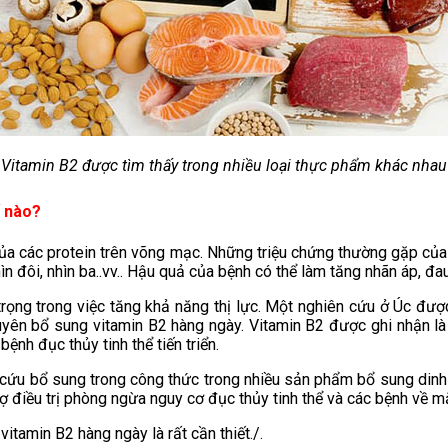
Vitamin B2 được tìm thấy trong nhiều loại thực phẩm khác nhau
ế nào?
của các protein trên võng mạc. Những triệu chứng thường gặp của 
 đôi, nhìn ba..vv.. Hậu quả của bệnh có thể làm tăng nhãn áp, đau 
rọng trong việc tăng khả năng thị lực. Một nghiên cứu ở Úc được
yên bổ sung vitamin B2 hàng ngày. Vitamin B2 được ghi nhận là 
ệnh đục thủy tinh thể tiến triển.
 cứu bổ sung trong công thức trong nhiều sản phẩm bổ sung dinh
rợ điều trị phòng ngừa nguy cơ đục thủy tinh thể và các bệnh về m
tamin B2 hàng ngày là rất cần thiết./.