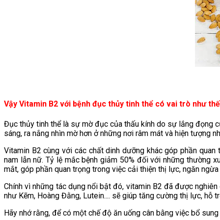
Vậy Vitamin B2 với bệnh đục thủy tinh thể có vai trò như th
Đục thủy tinh thể là sự mờ đục của thấu kính do sự lắng đọng 
sáng, ra nắng nhìn mờ hơn ở những nơi râm mát và hiện tượng nhìn
Vitamin B2 cùng với các chất dinh dưỡng khác góp phần quan t
nam lẫn nữ. Tỷ lệ mắc bệnh giảm 50% đối với những thường xu
mắt, góp phần quan trọng trong việc cải thiện thị lực, ngăn ngừa b
Chính vì những tác dụng nổi bật đó, vitamin B2 đã được nghiên
như Kẽm, Hoàng Đằng, Lutein.... sẽ giúp tăng cường thị lực, hỗ t
Hãy nhớ rằng, để có một chế độ ăn uống cân bằng việc bổ sung vi