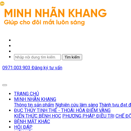
Tìm kiếm
0971.003.903
Đăng ký tư vấn
TRANG CHỦ
MINH NHÃN KHANG
Thông tin sản phẩm
Nghiên cứu lâm sàng
Thành tựu đạt 
ĐỤC THỦY TINH THỂ - THOÁI HÓA ĐIỂM VÀNG
KIẾN THỨC BỆNH HỌC
PHƯƠNG PHÁP ĐIỀU TRỊ
CHẾ Đ
BỆNH MẮT KHÁC
HỎI ĐÁP