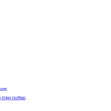
được
Ộ DINH DƯỠNG