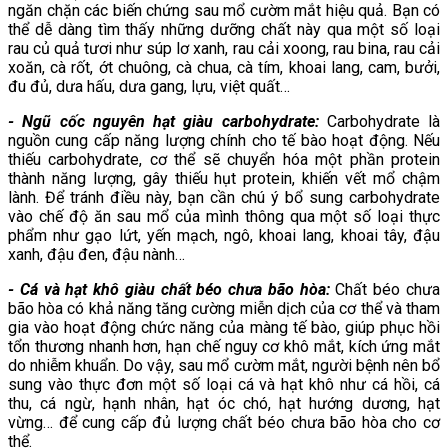
ngăn chặn các biến chứng sau mổ cườm mắt hiệu quả. Bạn có
thể dễ dàng tìm thấy những dưỡng chất này qua một số loại
rau củ quả tươi như súp lơ xanh, rau cải xoong, rau bina, rau cải
xoăn, cà rốt, ớt chuông, cà chua, cà tím, khoai lang, cam, bưởi,
đu đủ, dưa hấu, dưa gang, lựu, việt quất…
- Ngũ cốc nguyên hạt giàu carbohydrate:
Carbohydrate là
nguồn cung cấp năng lượng chính cho tế bào hoạt động. Nếu
thiếu carbohydrate, cơ thể sẽ chuyển hóa một phần protein
thành năng lượng, gây thiếu hụt protein, khiến vết mổ chậm
lành. Để tránh điều này, bạn cần chú ý bổ sung carbohydrate
vào chế độ ăn sau mổ của mình thông qua một số loại thực
phẩm như gạo lứt, yến mạch, ngô, khoai lang, khoai tây, đậu
xanh, đậu đen, đậu nành…
- Cá và hạt khô giàu chất béo chưa bão hòa:
Chất béo chưa
bão hòa có khả năng tăng cường miễn dịch của cơ thể và tham
gia vào hoạt động chức năng của màng tế bào, giúp phục hồi
tổn thương nhanh hơn, hạn chế nguy cơ khô mắt, kích ứng mắt
do nhiễm khuẩn. Do vậy, sau mổ cườm mắt, người bệnh nên bổ
sung vào thực đơn một số loại cá và hạt khô như cá hồi, cá
thu, cá ngừ, hạnh nhân, hạt óc chó, hạt hướng dương, hạt
vừng… để cung cấp đủ lượng chất béo chưa bão hòa cho cơ
thể.