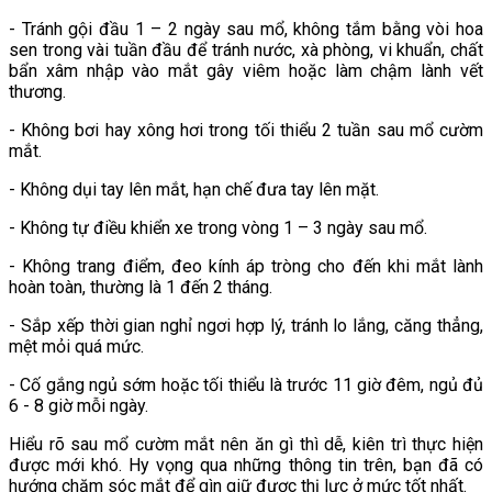
- Tránh gội đầu 1 – 2 ngày sau mổ, không tắm bằng vòi hoa
sen trong vài tuần đầu để tránh nước, xà phòng, vi khuẩn, chất
bẩn xâm nhập vào mắt gây viêm hoặc làm chậm lành vết
thương.
- Không bơi hay xông hơi trong tối thiểu 2 tuần sau mổ cườm
mắt.
- Không dụi tay lên mắt, hạn chế đưa tay lên mặt.
- Không tự điều khiển xe trong vòng 1 – 3 ngày sau mổ.
- Không trang điểm, đeo kính áp tròng cho đến khi mắt lành
hoàn toàn, thường là 1 đến 2 tháng.
- Sắp xếp thời gian nghỉ ngơi hợp lý, tránh lo lắng, căng thẳng,
mệt mỏi quá mức.
- Cố gắng ngủ sớm hoặc tối thiểu là trước 11 giờ đêm, ngủ đủ
6 - 8 giờ mỗi ngày.
Hiểu rõ sau mổ cườm mắt nên ăn gì thì dễ, kiên trì thực hiện
được mới khó. Hy vọng qua những thông tin trên, bạn đã có
hướng chăm sóc mắt để gìn giữ được thị lực ở mức tốt nhất.