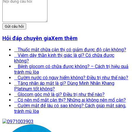
Gửi câu hỏi
Hỏi đáp chuyên gia
Xem thêm
Thuốc mắt chữa cận thị có giảm được độ cận không?
Viêm dây thần kinh thị giác là gì? Có chữa được
không?
Bệnh glocom có chữa được không? – Cách trị hiệu quả
tránh mù lòa
Cườm nước có nguy hiểm không? Điều trị như thế nào?
Tăng nhãn áp mắt là gì? Dùng Minh Nhãn Khang
Platinum tốt không?
Glocom góc mở là gì? Điều trị như thế nào?
Có nên mổ mắt cận thị? Những ai không nên mổ cận?
Cườm mắt để lâu có sao không? Cách giúp mắt sáng,
tránh mù lòa