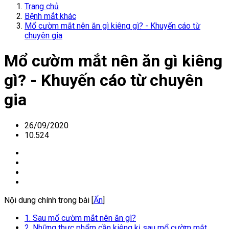
Trang chủ
Bệnh mắt khác
Mổ cườm mắt nên ăn gì kiêng gì? - Khuyến cáo từ
chuyên gia
Mổ cườm mắt nên ăn gì kiêng
gì? - Khuyến cáo từ chuyên
gia
26/09/2020
10.524
Nội dung chính trong bài [
Ẩn
]
1. Sau mổ cườm mắt nên ăn gì?
2. Những thực phẩm cần kiêng kị sau mổ cườm mắt