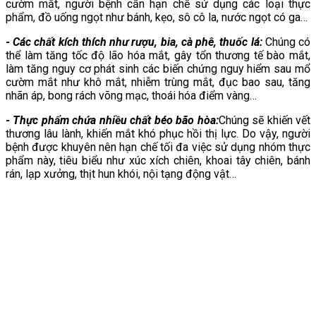
cườm mắt, người bệnh cần hạn chế sử dụng các loại thực
phẩm, đồ uống ngọt như bánh, kẹo, sô cô la, nước ngọt có ga…
- Các chất kích thích như rượu, bia, cà phê, thuốc lá:
Chúng có
thể làm tăng tốc độ lão hóa mắt, gây tổn thương tế bào mắt,
làm tăng nguy cơ phát sinh các biến chứng nguy hiểm sau mổ
cườm mắt như khô mắt, nhiễm trùng mắt, đục bao sau, tăng
nhãn áp, bong rách võng mạc, thoái hóa điểm vàng…
- Thực phẩm chứa nhiều chất béo bão hòa:
Chúng sẽ khiến vết
thương lâu lành, khiến mắt khó phục hồi thị lực. Do vậy, người
bệnh được khuyên nên hạn chế tối đa việc sử dụng nhóm thực
phẩm này, tiêu biểu như xúc xích chiên, khoai tây chiên, bánh
rán, lạp xưởng, thịt hun khói, nội tạng động vật…