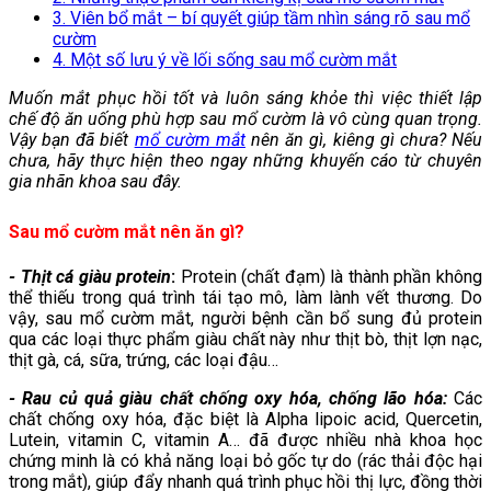
3. Viên bổ mắt – bí quyết giúp tầm nhìn sáng rõ sau mổ
cườm
4. Một số lưu ý về lối sống sau mổ cườm mắt
Muốn mắt phục hồi tốt và luôn sáng khỏe thì việc thiết lập
chế độ ăn uống phù hợp sau mổ cườm là vô cùng quan trọng.
Vậy bạn đã biết
mổ cườm mắt
nên ăn gì, kiêng gì chưa? Nếu
chưa, hãy thực hiện theo ngay những khuyến cáo từ chuyên
gia nhãn khoa sau đây.
Sau mổ cườm mắt nên ăn gì?
- Thịt cá giàu protein
:
Protein (chất đạm) là thành phần không
thể thiếu trong quá trình tái tạo mô, làm lành vết thương. Do
vậy, sau mổ cườm mắt, người bệnh cần bổ sung đủ protein
qua các loại thực phẩm giàu chất này như thịt bò, thịt lợn nạc,
thịt gà, cá, sữa, trứng, các loại đậu…
- Rau củ quả giàu chất chống oxy hóa, chống lão hóa:
Các
chất chống oxy hóa, đặc biệt là Alpha lipoic acid, Quercetin,
Lutein, vitamin C, vitamin A… đã được nhiều nhà khoa học
chứng minh là có khả năng loại bỏ gốc tự do (rác thải độc hại
trong mắt), giúp đẩy nhanh quá trình phục hồi thị lực, đồng thời