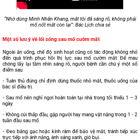
“Nhờ dùng Minh Nhãn Khang, mắt tôi đã sáng rõ, không phải
mổ nốt mắt còn lại”: Bác Lịch chia sẻ
Một số lưu ý về lối sống sau mổ cườm mắt
Ngoài ăn uống, chế độ sinh hoạt cũng có tác động không nhỏ
đến quá trình phục hồi thị lực sau mổ cườm mắt. Để mau
chóng lấy lại tầm nhìn sáng rõ, người bệnh cần chú ý một số
điểm sau:
- Tuân thủ đúng chỉ định dùng thuốc nhỏ mắt, thuốc uống của
bác sĩ điều trị.
- Sau mổ nên nghỉ ngơi hoàn toàn tại nhà trong tối thiểu 1 – 3
ngày.
- Không cúi thấp đầu, gập người hay mang vật nặng trong 1 - 2
tuần đầu sau mổ.
- Đeo băng gạc hoặc kính râm để bảo vệ mắt, tránh tiếp xúc
trực tiếp với ánh nắng, ánh sáng xanh, gió bụi.