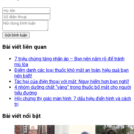
Gửi bình luận
Bài viết liên quan
7 triệu chứng tăng nhãn áp – Bạn nên nắm rõ để tránh
mù lòa
Điểm danh các loại thuốc khô mắt an toàn, hiệu quả bạn
nên biết!
Tác hại của điện thoại với mắt: Nguy hiểm hơn bạn nghĩ!
4 nhóm dưỡng chất “vàng” trong thuốc bổ mắt cho người
tiểu đường
Hội chứng thị giác màn hình: 7 dấu hiệu điển hình và cách
trị
Bài viết nổi bật