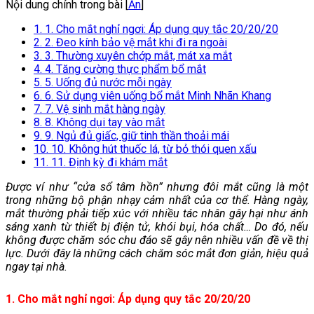
Nội dung chính trong bài [
Ẩn
]
1. 1. Cho mắt nghỉ ngơi: Áp dụng quy tắc 20/20/20
2. 2. Đeo kính bảo vệ mắt khi đi ra ngoài
3. 3. Thường xuyên chớp mắt, mát xa mắt
4. 4. Tăng cường thực phẩm bổ mắt
5. 5. Uống đủ nước mỗi ngày
6. 6. Sử dụng viên uống bổ mắt Minh Nhãn Khang
7. 7. Vệ sinh mắt hàng ngày
8. 8. Không dụi tay vào mắt
9. 9. Ngủ đủ giấc, giữ tinh thần thoải mái
10. 10. Không hút thuốc lá, từ bỏ thói quen xấu
11. 11. Định kỳ đi khám mắt
Đ
ược ví như “cửa sổ tâm hồn”
nhưng đôi mắt cũng
là một
trong những bộ phận nhạy cảm nhất của cơ thể. Hàng ngày,
mắt
thường phải tiếp xúc với nhiều tác nhân gây hại như ánh
sáng xanh từ thiết bị điện tử, khói bụi,
hóa chất
… Do đó, nếu
không được chăm sóc chu đáo sẽ gây nên nhiều vấn đề về thị
lực.
Dưới đây là
những cách chăm sóc mắt đơn giản, hiệu quả
ngay tại nhà
.
1. Cho mắt nghỉ ngơi: Áp dụng quy tắc 20/20/20