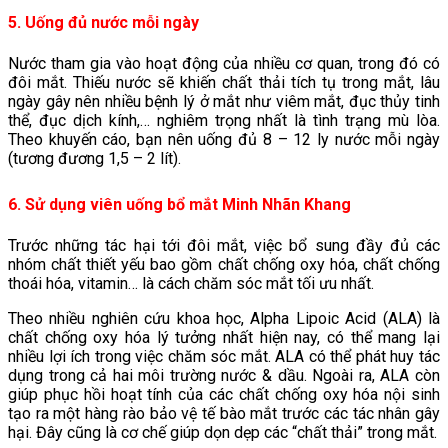
5. Uống đủ nước mỗi ngày
Nước tham gia vào hoạt động của nhiều cơ quan, trong đó có
đôi mắt. Thiếu nước sẽ khiến chất thải tích tụ trong mắt, lâu
ngày gây nên nhiều bệnh lý ở mắt như viêm mắt, đục thủy tinh
thể, đục dịch kính,… nghiêm trọng nhất là tình trạng mù lòa.
Theo khuyến cáo, bạn nên uống đủ 8 – 12 ly nước mỗi ngày
(tương đương 1,5 – 2 lít).
6. Sử dụng viên uống bổ mắt Minh
Nhãn Khang
Trước những tác hại tới đôi mắt, việc bổ sung đầy đủ các
nhóm chất thiết yếu bao gồm chất chống oxy hóa, chất chống
thoái hóa, vitamin… là cách chăm sóc mắt tối ưu nhất.
Theo nhiều nghiên cứu khoa học, Alpha Lipoic Acid (ALA) là
chất chống oxy hóa lý tưởng nhất hiện nay, có thể mang lại
nhiều lợi ích trong việc chăm sóc mắt. ALA có thể phát huy tác
dụng trong cả hai môi trường nước & dầu. Ngoài ra, ALA còn
giúp phục hồi hoạt tính của các chất chống oxy hóa nội sinh
tạo ra một hàng rào bảo vệ tế bào mắt trước các tác nhân gây
hại. Đây cũng là cơ chế giúp dọn dẹp các “chất thải” trong mắt.