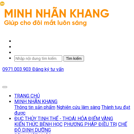
Tìm kiếm
0971.003.903
Đăng ký tư vấn
TRANG CHỦ
MINH NHÃN KHANG
Thông tin sản phẩm
Nghiên cứu lâm sàng
Thành tựu đạt
được
ĐỤC THỦY TINH THỂ - THOÁI HÓA ĐIỂM VÀNG
KIẾN THỨC BỆNH HỌC
PHƯƠNG PHÁP ĐIỀU TRỊ
CHẾ
ĐỘ DINH DƯỠNG