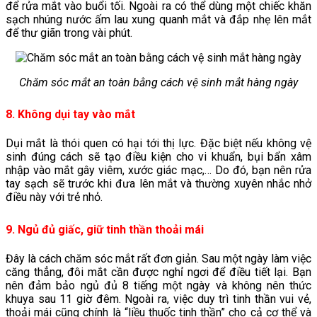
để rửa mắt vào buổi tối. Ngoài ra có thể dùng một chiếc khăn
sạch nhúng nước ấm lau xung quanh mắt và đắp nhẹ lên mắt
để thư giãn trong vài phút.
Chăm sóc mắt an toàn bằng cách vệ sinh mắt hàng ngày
8. Không dụi tay vào mắt
Dụi mắt là thói quen có hại tới thị lực. Đặc biệt nếu không vệ
sinh đúng cách sẽ tạo điều kiện cho vi khuẩn, bụi bẩn xâm
nhập vào mắt gây viêm, xước giác mạc,… Do đó, bạn nên rửa
tay sạch sẽ trước khi đưa lên mắt và thường xuyên nhắc nhở
điều này với trẻ nhỏ.
9. Ngủ đủ giấc, giữ tinh thần thoải mái
Đây là cách chăm sóc mắt rất đơn giản. Sau một ngày làm việc
căng thẳng, đôi mắt cần được nghỉ ngơi để điều tiết lại. Bạn
nên đảm bảo ngủ đủ 8 tiếng một ngày và không nên thức
khuya sau 11 giờ đêm. Ngoài ra, việc duy trì tinh thần vui vẻ,
thoải mái cũng chính là “liều thuốc tinh thần” cho cả cơ thể và