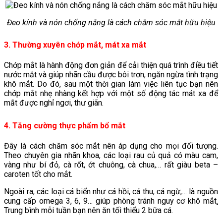
Đeo kính và nón chống nắng là cách chăm sóc mắt hữu hiệu
3. Thường xuyên chớp mắt, mát xa
mắt
Chớp mắt là hành động đơn giản để cải thiện quá trình điều tiết
nước mắt và giúp nhãn cầu được bôi trơn, ngăn ngừa tình trạng
khô mắt. Do đó, sau một thời gian làm việc liên tục bạn nên
chớp mắt nhẹ nhàng kết hợp với một số động tác mát xa để
mắt được nghỉ ngơi, thư giãn.
4. Tăng cường thực phẩm bổ mắt
Đây là cách chăm sóc mắt nên áp dụng cho mọi đối tượng.
Theo chuyên gia nhãn khoa, các loại rau củ quả có màu cam,
vàng như bí đỏ, cà rốt, ớt chuông, cà chua,… rất giàu beta –
caroten tốt cho mắt.
Ngoài ra, các loại cá biển như cá hồi, cá thu, cá ngừ,… là nguồn
cung cấp omega 3, 6, 9… giúp phòng tránh nguy cơ khô mắt
.
Trung bình mỗi tuần bạn nên ăn tối thiểu 2 bữa cá.