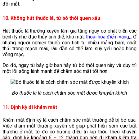
đôi mắt.
10. Không hút thuốc lá, từ bỏ thói quen xấu
Hút thuốc lá thường xuyên làm gia tăng nguy cơ phát triển các
bệnh lý như đục thủy tinh thể, khô mắt,
thoái hóa điểm vàng
,.. Ở
những người nghiện thuốc còn tích tụ nhiều mảng bám, chất
thải trong mạch máu, lâu dần có thể làm suy yếu hoặc hỏng
võng mạc,…
Do đó, ngay từ bây giờ bạn hãy từ bỏ thói quen này và duy trì
một lối sống lành mạnh để chăm sóc mắt tốt hơn.
Bỏ thuốc lá là cách chăm sóc mắt được khuyến khích
11. Định kỳ đi khám mắt
Khám mắt định kỳ là cách chăm sóc mắt thường dễ bị bỏ qua.
Việc khám mắt thường xuyên sẽ giúp phát hiện sớm các bất
thường ở mắt, từ đó có hướng điều trị kịp thời. Theo khuyến
cáo, định kỳ khoảng 6 – 12 tháng bạn nên đi khám kiểm tra