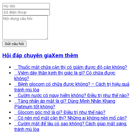
Gửi câu hỏi
Hỏi đáp chuyên gia
Xem thêm
Thuốc mắt chữa cận thị có giảm được độ cận không?
Viêm dây thần kinh thị giác là gì? Có chữa được
không?
Bệnh glocom có chữa được không? – Cách trị hiệu quả
tránh mù lòa
Cườm nước có nguy hiểm không? Điều trị như thế nào?
Tăng nhãn áp mắt là gì? Dùng Minh Nhãn Khang
Platinum tốt không?
Glocom góc mở là gì? Điều trị như thế nào?
Có nên mổ mắt cận thị? Những ai không nên mổ cận?
Cườm mắt để lâu có sao không? Cách giúp mắt sáng,
tránh mù lòa