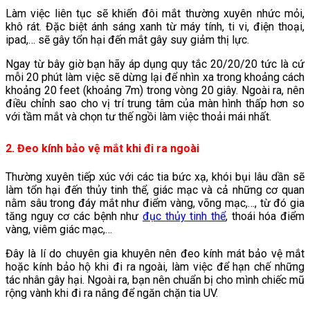
Làm việc liên tục sẽ khiến đôi mắt thường xuyên nhức mỏi,
khô rát. Đặc biệt ánh sáng xanh từ máy tính, ti vi, điện thoại,
ipad,… sẽ gây tổn hại đến mắt gây suy giảm thị lực.
Ngay từ bây giờ bạn hãy áp dụng quy tắc 20/20/20 tức là cứ
mỗi 20 phút làm việc sẽ dừng lại để nhìn xa trong khoảng cách
khoảng 20 feet (khoảng 7m) trong vòng 20 giây. Ngoài ra, nên
điều chỉnh sao cho vị trí trung tâm của màn hình thấp hơn so
với tầm mắt và chọn tư thế ngồi làm việc thoải mái nhất.
2. Đeo kính bảo vệ mắt khi đi ra ngoài
Thường xuyên tiếp xúc với các tia bức xạ, khói bụi lâu dần sẽ
làm tổn hại đến thủy tinh thể, giác mạc và cả những cơ quan
nằm sâu trong đáy mắt như điểm vàng, võng mạc,…, từ đó gia
tăng nguy cơ các bệnh như
đục thủy tinh thể
, thoái hóa điểm
vàng, viêm giác mạc,…
Đây là lí do chuyên gia khuyên nên đeo kính mát bảo vệ mắt
hoặc kính bảo hộ khi đi ra ngoài, làm việc để hạn chế những
tác nhân gây hại. Ngoài ra, bạn nên chuẩn bị cho mình chiếc mũ
rộng vành khi đi ra nắng để ngăn chặn tia UV.