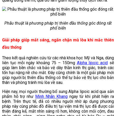
quang đông thể mi, qua đó làm giảm lượng thủy dịch tiết ra.
Phẫu thuật là phương pháp trị thiên đầu thống góc đóng rất
phổ biến
Giải pháp giúp mắt sáng, ngăn chặn mù lòa khi mắc thiên
đầu thống
Theo kết quả nghiên cứu từ các nhà khoa học Mỹ và Nga, dùng
liên tục mỗi ngày khoảng 75 – 150mg
Alpha lipoic acid
sẽ
giúp làm bền chắc và bảo vệ dây thần kinh thị giác, tránh các
tổn hại nặng nề cho mắt. Đây cũng chính là một giải pháp mới
giúp người bị thiên đầu thống có thể tự bảo vệ thị lực cho bản
thân và phòng tránh mù lòa về sau.
Hiện nay, mọi người thường bổ sung Alpha lipoic acid qua sản
phẩm hỗ trợ như
Minh Nhãn Khang
ngay từ khi phát hiện ra
bệnh. Trên thực tế, đã có nhiều người nhờ áp dụng phương
pháp này cùng phác đồ điều trị tại viện mà thị lực đã được cải
thiện đáng kể, mắt nhìn sáng rõ hơn, không còn mỏi cộm, đau