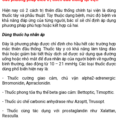
Hiện nay có 2 cách trị thiên đầu thống chính tại viện là dùng
thuốc tây và phẫu thuật. Tùy thuộc dạng bệnh, mức độ bệnh và
khả năng đáp ứng của từng người, bác sĩ sẽ chỉ định áp dụng
phương pháp phù hợp hoặc kết hợp cả hai.
Dùng thuốc hạ nhãn áp
Đây là phương pháp được chỉ định cho hầu hết các trường hợp
mắc thiên đầu thống. Thuốc tây y có khả năng làm tăng đào
thải hoặc giảm bài tiết thủy dịch sẽ được sử dụng qua đường
uống hoặc nhỏ mắt để đưa nhãn áp của người bệnh về ngưỡng
bình thường, dao động từ 10 – 21 mmHg. Các loại thuốc được
dùng phổ biến hiện nay là:
- Thuốc cường giao cảm, chủ vận alpha2-adrenergic:
Brromonidin, Aprraclonidin.
- Thuốc phong tỏa thụ thể beta giao cảm: Bettoptic, Timopttic.
- Thuốc ức chế carbonic anhydrase như Azoptt, Trrusopt.
- Thuốc cùng tác dụng với prostaglandin như Xalattan,
Resculla.