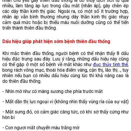
nhân chủ yếu gây thiên đầu thống là do thủy dịch tích tụ quá
nhiều, làm tăng áp lực trong cầu mắt (nhãn áp), gây chèn ép
các dây thần kinh thị giác. Ngoài ra, có một số ít trường hợp,
nhãn áp vẫn bình thường nhưng dây thần kinh thị giác nhạy
cảm quá mức hoặc bị thiếu máu nuôi dưỡng cũng có thể tiến
triển thành thiên đầu thống.
Dấu hiệu giúp phát hiện sớm bệnh thiên đầu thống
Khi mắc thiên đầu thống, người bệnh có thể nhận thấy 8 dấu
hiệu đặc trưng sau đây. Lưu ý rằng, những dấu hiệu này cũng
có thể gặp ở một số bệnh về mắt khác như
đục thủy tinh thể
,
bong rách võng mạc, thoái hóa điểm vàng, cận thị, lão thị…, tuy
nhiên nếu bạn có nhiều dấu hiệu cùng lúc thì khả năng cao là
do thiên đầu thống.
- Nhìn mờ như có màng sương che phía trước mắt
- Mất dần thị lực ngoại vi (không nhìn thấy vùng rìa của sự vật)
- Mắt sưng đỏ, có cảm giác căng tức, có khi sờ thấy cứng như
hòn bi
- Con ngươi mắt chuyển màu trắng mờ