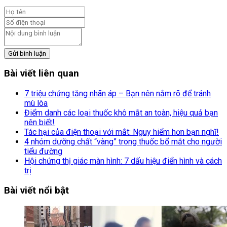
Gửi bình luận
Bài viết liên quan
7 triệu chứng tăng nhãn áp – Bạn nên nắm rõ để tránh
mù lòa
Điểm danh các loại thuốc khô mắt an toàn, hiệu quả bạn
nên biết!
Tác hại của điện thoại với mắt: Nguy hiểm hơn bạn nghĩ!
4 nhóm dưỡng chất “vàng” trong thuốc bổ mắt cho người
tiểu đường
Hội chứng thị giác màn hình: 7 dấu hiệu điển hình và cách
trị
Bài viết nổi bật