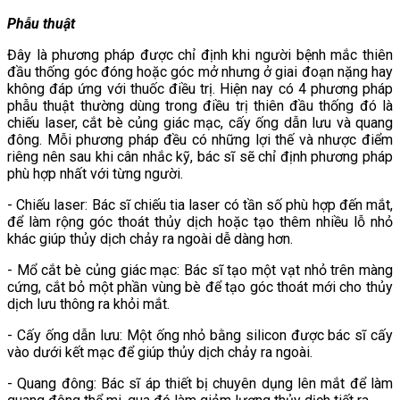
Phẫu thuật
Đây là phương pháp được chỉ định khi người bệnh mắc thiên
đầu thống góc đóng hoặc góc mở nhưng ở giai đoạn nặng hay
không đáp ứng với thuốc điều trị. Hiện nay có 4 phương pháp
phẫu thuật thường dùng trong điều trị thiên đầu thống đó là
chiếu laser, cắt bè củng giác mạc, cấy ống dẫn lưu và quang
đông. Mỗi phương pháp đều có những lợi thế và nhược điểm
riêng nên sau khi cân nhắc kỹ, bác sĩ sẽ chỉ định phương pháp
phù hợp nhất với từng người.
- Chiếu laser: Bác sĩ chiếu tia laser có tần số phù hợp đến mắt,
để làm rộng góc thoát thủy dịch hoặc tạo thêm nhiều lỗ nhỏ
khác giúp thủy dịch chảy ra ngoài dễ dàng hơn.
- Mổ cắt bè củng giác mạc: Bác sĩ tạo một vạt nhỏ trên màng
cứng, cắt bỏ một phần vùng bè để tạo góc thoát mới cho thủy
dịch lưu thông ra khỏi mắt.
- Cấy ống dẫn lưu: Một ống nhỏ bằng silicon được bác sĩ cấy
vào dưới kết mạc để giúp thủy dịch chảy ra ngoài.
- Quang đông: Bác sĩ áp thiết bị chuyên dụng lên mắt để làm