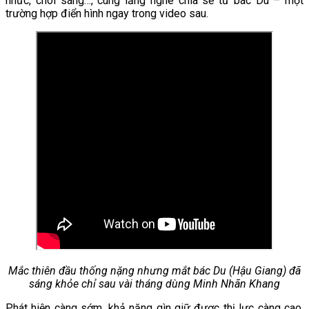
nhức, chói sáng…, cùng lắng nghe chia sẻ từ bác Du – một
trường hợp điển hình ngay trong video sau.
Mắc thiên đầu thống nặng nhưng mắt bác Du (Hậu Giang) đã
sáng khỏe chỉ sau vài tháng dùng Minh Nhãn Khang
Phát hiện càng sớm, khả năng gìn giữ được thị lực càng cao.