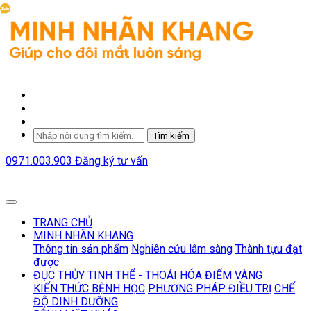
Tìm kiếm
0971.003.903
Đăng ký tư vấn
TRANG CHỦ
MINH NHÃN KHANG
Thông tin sản phẩm
Nghiên cứu lâm sàng
Thành tựu đạt
được
ĐỤC THỦY TINH THỂ - THOÁI HÓA ĐIỂM VÀNG
KIẾN THỨC BỆNH HỌC
PHƯƠNG PHÁP ĐIỀU TRỊ
CHẾ
ĐỘ DINH DƯỠNG