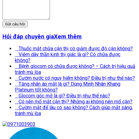
Gửi câu hỏi
Hỏi đáp chuyên gia
Xem thêm
Thuốc mắt chữa cận thị có giảm được độ cận không?
Viêm dây thần kinh thị giác là gì? Có chữa được
không?
Bệnh glocom có chữa được không? – Cách trị hiệu quả
tránh mù lòa
Cườm nước có nguy hiểm không? Điều trị như thế nào?
Tăng nhãn áp mắt là gì? Dùng Minh Nhãn Khang
Platinum tốt không?
Glocom góc mở là gì? Điều trị như thế nào?
Có nên mổ mắt cận thị? Những ai không nên mổ cận?
Cườm mắt để lâu có sao không? Cách giúp mắt sáng,
tránh mù lòa