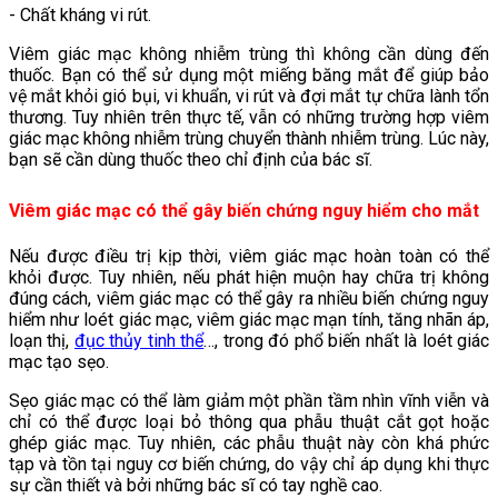
- Chất kháng vi rút.
Viêm giác mạc không nhiễm trùng thì không cần dùng đến
thuốc. Bạn có thể sử dụng một miếng băng mắt để giúp bảo
vệ mắt khỏi gió bụi, vi khuẩn, vi rút và đợi mắt tự chữa lành tổn
thương. Tuy nhiên trên thực tế, vẫn có những trường hợp viêm
giác mạc không nhiễm trùng chuyển thành nhiễm trùng. Lúc này,
bạn sẽ cần dùng thuốc theo chỉ định của bác sĩ.
Viêm giác mạc có thể gây biến chứng nguy hiểm cho mắt
Nếu được điều trị kịp thời, viêm giác mạc hoàn toàn có thể
khỏi được. Tuy nhiên, nếu phát hiện muộn hay chữa trị không
đúng cách, viêm giác mạc có thể gây ra nhiều biến chứng nguy
hiểm như loét giác mạc, viêm giác mạc mạn tính, tăng nhãn áp,
loạn thị,
đục thủy tinh thể
…, trong đó phổ biến nhất là loét giác
mạc tạo sẹo.
Sẹo giác mạc có thể làm giảm một phần tầm nhìn vĩnh viễn và
chỉ có thể được loại bỏ thông qua phẫu thuật cắt gọt hoặc
ghép giác mạc. Tuy nhiên, các phẫu thuật này còn khá phức
tạp và tồn tại nguy cơ biến chứng, do vậy chỉ áp dụng khi thực
sự cần thiết và bởi những bác sĩ có tay nghề cao.