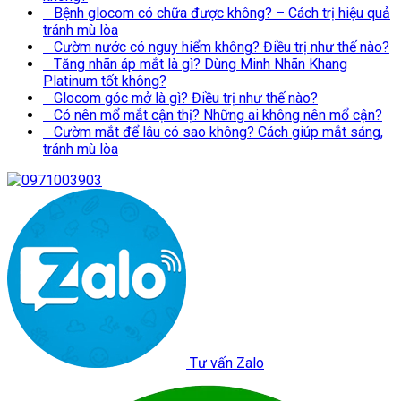
Bệnh glocom có chữa được không? – Cách trị hiệu quả
tránh mù lòa
Cườm nước có nguy hiểm không? Điều trị như thế nào?
Tăng nhãn áp mắt là gì? Dùng Minh Nhãn Khang
Platinum tốt không?
Glocom góc mở là gì? Điều trị như thế nào?
Có nên mổ mắt cận thị? Những ai không nên mổ cận?
Cườm mắt để lâu có sao không? Cách giúp mắt sáng,
tránh mù lòa
Tư vấn Zalo