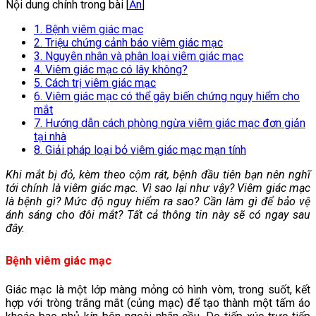
Nội dung chính trong bài [
Ẩn
]
1. Bệnh viêm giác mạc
2. Triệu chứng cảnh báo viêm giác mạc
3. Nguyên nhân và phân loại viêm giác mạc
4. Viêm giác mạc có lây không?
5. Cách trị viêm giác mạc
6. Viêm giác mạc có thể gây biến chứng nguy hiểm cho
mắt
7. Hướng dẫn cách phòng ngừa viêm giác mạc đơn giản
tại nhà
8. Giải pháp loại bỏ viêm giác mạc mạn tính
Khi mắt bị đỏ, kèm theo cộm rát, bệnh đầu tiên bạn nên nghĩ
tới chính là viêm giác mạc. Vì sao lại như vậy? Viêm giác mạc
là bệnh gì? Mức độ nguy hiểm ra sao? Cần làm gì để bảo vệ
ánh sáng cho đôi mắt? Tất cả thông tin này sẽ có ngay sau
đây.
Bệnh viêm giác mạc
Giác mạc là một lớp màng mỏng có hình vòm, trong suốt, kết
hợp với tròng trắng mắt (củng mạc) để tạo thành một tấm áo