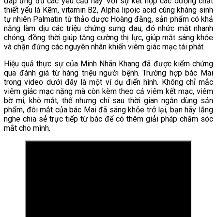
đáp ứng đủ các yêu cầu này. Với sự kết hợp các dưỡng chất
thiết yếu là Kẽm, vitamin B2, Alpha lipoic acid cùng kháng sinh
tự nhiên Palmatin từ thảo dược Hoàng đằng, sản phẩm có khả
năng làm dịu các triệu chứng sưng đau, đỏ nhức mắt nhanh
chóng, đồng thời giúp tăng cường thị lực, giúp mắt sáng khỏe
và chặn đứng các nguyên nhân khiến viêm giác mạc tái phát.
Hiệu quả thực sự của Minh Nhãn Khang đã được kiểm chứng
qua đánh giá từ hàng triệu người bệnh. Trường hợp bác Mai
trong video dưới đây là một ví dụ điển hình. Không chỉ mắc
viêm giác mạc nặng mà còn kèm theo cả viêm kết mạc, viêm
bờ mi, khô mắt, thế nhưng chỉ sau thời gian ngắn dùng sản
phẩm, đôi mắt của bác Mai đã sáng khỏe trở lại, bạn hãy lắng
nghe chia sẻ trực tiếp từ bác để có thêm giải pháp chăm sóc
mắt cho mình.