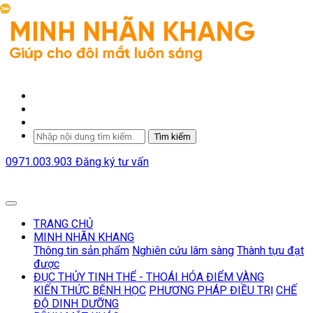
Tìm kiếm
0971.003.903
Đăng ký tư vấn
TRANG CHỦ
MINH NHÃN KHANG
Thông tin sản phẩm
Nghiên cứu lâm sàng
Thành tựu đạt
được
ĐỤC THỦY TINH THỂ - THOÁI HÓA ĐIỂM VÀNG
KIẾN THỨC BỆNH HỌC
PHƯƠNG PHÁP ĐIỀU TRỊ
CHẾ
ĐỘ DINH DƯỠNG