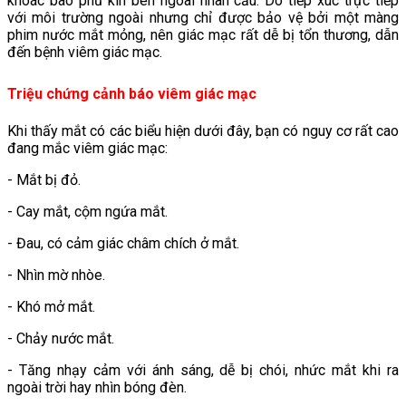
khoác bao phủ kín bên ngoài nhãn cầu. Do tiếp xúc trực tiếp
với môi trường ngoài nhưng chỉ được bảo vệ bởi một màng
phim nước mắt mỏng, nên giác mạc rất dễ bị tổn thương, dẫn
đến bệnh viêm giác mạc.
Triệu chứng cảnh báo viêm giác mạc
Khi thấy mắt có các biểu hiện dưới đây, bạn có nguy cơ rất cao
đang mắc viêm giác mạc:
- Mắt bị đỏ.
- Cay mắt, cộm ngứa mắt.
- Đau, có cảm giác châm chích ở mắt.
- Nhìn mờ nhòe.
- Khó mở mắt.
- Chảy nước mắt.
- Tăng nhạy cảm với ánh sáng, dễ bị chói, nhức mắt khi ra
ngoài trời hay nhìn bóng đèn.