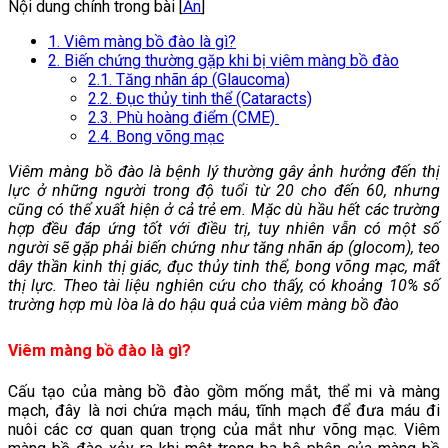
Nội dung chính trong bài [
Ẩn
]
1. Viêm màng bồ đào là gì?
2. Biến chứng thường gặp khi bị viêm màng bồ đào
2.1. Tăng nhãn áp (Glaucoma)
2.2. Đục thủy tinh thể (Cataracts)
2.3. Phù hoàng điểm (CME)
2.4. Bong võng mạc
Viêm màng bồ đào là bệnh lý thường
gây ảnh hưởng đến thị
lực ở những người trong độ tuổi từ 20 cho đến 60
,
nhưng
cũng có thể xuất hiện ở cả trẻ em
.
Mặc dù hầu hết các trường
hợp đều đáp ứng tốt với điều trị, tuy nhiên vẫn có một số
người sẽ gặp phải biến chứng như
tăng nhãn áp (glocom), teo
dây thần kinh thị giác, đục thủy tinh thể, bong võng mạc,
mất
thị lực. Theo tài liệu nghiên cứu cho thấy, có khoảng 10% số
trường hợp mù lòa là do hậu quả của viêm màng bồ đào
Viêm màng bồ đào là gì?
Cấu tạo của màng bồ đào gồm mống mắt, thể mi và màng
mạch, đây là nơi chứa mạch máu, tĩnh mạch để đưa máu đi
nuôi các cơ quan quan trọng của mắt như võng mạc. Viêm