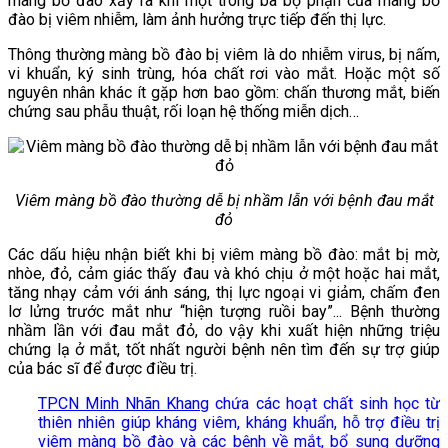
màng bồ đào xảy ra khi một trong ba bộ phận của màng bồ
đào bị viêm nhiễm, làm ảnh hưởng trực tiếp đến thị lực.
Thông thường màng bồ đào bị viêm là do nhiễm virus, bị nấm,
vi khuẩn, ký sinh trùng, hóa chất rơi vào mắt. Hoặc một số
nguyên nhân khác ít gặp hơn bao gồm: chấn thương mắt, biến
chứng sau phẫu thuật, rối loạn hệ thống miễn dịch…
Viêm màng bồ đào thường dễ bị nhầm lẫn với bệnh đau mắt
đỏ
Các dấu hiệu nhận biết khi bị viêm màng bồ đào: mắt bị mờ,
nhòe, đỏ, cảm giác thấy đau và khó chịu ở một hoặc hai mắt,
tăng nhạy cảm với ánh sáng, thị lực ngoại vi giảm, chấm đen
lơ lửng trước mắt như “hiện tượng ruồi bay”... Bệnh thường
nhầm lần với đau mắt đỏ, do vậy khi xuất hiện những triệu
chứng lạ ở mắt, tốt nhất người bệnh nên tìm đến sự trợ giúp
của bác sĩ để được điều trị.
TPCN Minh Nhãn Khang
chứa các hoạt chất sinh học từ
thiên nhiên giúp kháng viêm, kháng khuẩn, hỗ trợ điều trị
viêm màng bồ đào và các bệnh về mắt, bổ sung dưỡng