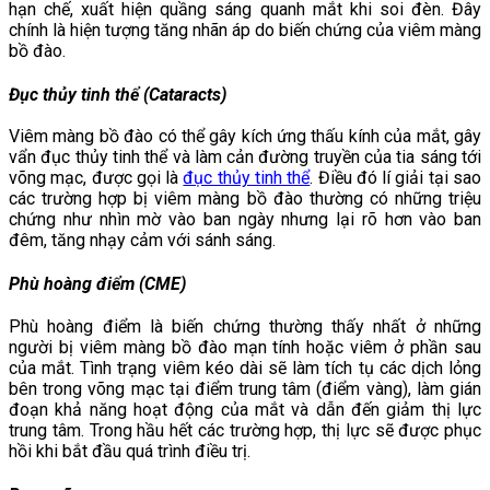
hạn chế, xuất hiện quầng sáng quanh mắt khi soi đèn. Đây
chính là hiện tượng tăng nhãn áp do biến chứng của viêm màng
bồ đào.
Đục thủy tinh thể (Cataracts)
Viêm màng bồ đào có thể gây kích ứng thấu kính của mắt, gây
vẩn đục thủy tinh thể và làm cản đường truyền của tia sáng tới
võng mạc, được gọi là
đục thủy tinh thể
. Điều đó lí giải tại sao
các trường hợp bị viêm màng bồ đào thường có những triệu
chứng như nhìn mờ vào ban ngày nhưng lại rõ hơn vào ban
đêm, tăng nhạy cảm với sánh sáng.
Phù hoàng điểm (CME)
Phù hoàng điểm là biến chứng thường thấy nhất ở những
người bị viêm màng bồ đào mạn tính hoặc viêm ở phần sau
của mắt. Tình trạng viêm kéo dài sẽ làm tích tụ các dịch lỏng
bên trong võng mạc tại điểm trung tâm (điểm vàng), làm gián
đoạn khả năng hoạt động của mắt và dẫn đến giảm thị lực
trung tâm. Trong hầu hết các trường hợp, thị lực sẽ được phục
hồi khi bắt đầu quá trình điều trị.