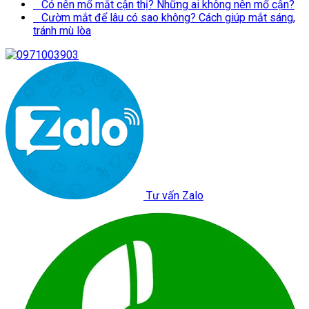
Có nên mổ mắt cận thị? Những ai không nên mổ cận?
Cườm mắt để lâu có sao không? Cách giúp mắt sáng,
tránh mù lòa
Tư vấn Zalo