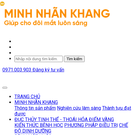
Tìm kiếm
0971.003.903
Đăng ký tư vấn
TRANG CHỦ
MINH NHÃN KHANG
Thông tin sản phẩm
Nghiên cứu lâm sàng
Thành tựu đạt
được
ĐỤC THỦY TINH THỂ - THOÁI HÓA ĐIỂM VÀNG
KIẾN THỨC BỆNH HỌC
PHƯƠNG PHÁP ĐIỀU TRỊ
CHẾ
ĐỘ DINH DƯỠNG