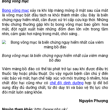
Bong võng mạc
Bong võng mạc
xảy ra khi lớp màng mỏng ở mặt sau của mắt
là võng mạc bắt đầu tách ra khỏi thành nhãn cầu. Đây là biến
chứng nguy hiểm nhất, cần được xử trí cấp cứu kịp thời. Những
triệu chứng thường gặp khi bị bong võng mạc bao gồm: hoa
mắt, đột ngột xuất hiện những đốm đen lởn vởn trong tầm
nhìn, cảm giác hơi nặng trong mắt, chói sáng…
Bong võng mạc là biến chứng nguy hiểm nhất của viêm màng
bồ đào
Viêm màng bồ đào có thể tái phát trở lại sau khi được điều trị
thuốc tây hoặc phẫu thuật. Do vậy người bệnh cần chú ý đến
việc bảo vệ mắt, hạn chế tiếp xúc với môi trường ô nhiễm, hóa
chất độc hại cũng như có
chế độ dinh dưỡng
hợp lý để bổ
sung đầy đủ dưỡng chất, từ đó duy trì và bảo vệ thị lực cho
đôi mắt luôn sáng khỏe.
Nguyễn Phượng
Nguồ
n tham khảo:
http://www.nhs.uk/