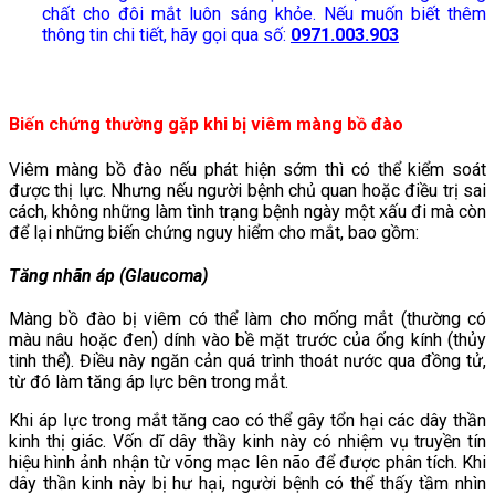
chất cho đôi mắt luôn sáng khỏe. Nếu muốn biết thêm
thông tin chi tiết, hãy gọi qua số:
0971.003.903
Biến chứng thường gặp khi bị viêm màng bồ đào
Viêm màng bồ đào nếu phát hiện sớm thì có thể kiểm soát
được thị lực. Nhưng nếu người bệnh chủ quan hoặc điều trị sai
cách, không những làm tình trạng bệnh ngày một xấu đi mà còn
để lại những biến chứng nguy hiểm cho mắt, bao gồm:
Tăng nhãn áp (Glaucoma)
Màng bồ đào bị viêm có thể làm cho mống mắt (thường có
màu nâu hoặc đen) dính vào bề mặt trước của ống kính (thủy
tinh thể). Điều này ngăn cản quá trình thoát nước qua đồng tử,
từ đó làm tăng áp lực bên trong mắt.
Khi áp lực trong mắt tăng cao có thể gây tổn hại các dây thần
kinh thị giác. Vốn dĩ dây thầy kinh này có nhiệm vụ truyền tín
hiệu hình ảnh nhận từ võng mạc lên não để được phân tích. Khi
dây thần kinh này bị hư hại, người bệnh có thể thấy tầm nhìn